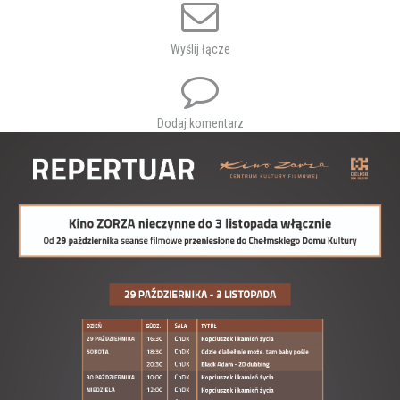
O wszystkich szczegółach będziemy na bieżąco informować na fb
oraz na stronie internetowej ChDK i CKF ZORZA.
Wyślij łącze
29 października - sobota
16:30
Kopciuszek i kamień życia
CHDK
Dodaj komentarz
Gdzie diabeł nie może, tam baby
18:30
CHDK
pośle
20:30
Black Adam - 2D dubbing
CHDK
30 października - niedziela
10:00
Kopciuszek i kamień życia
CHDK
12:00
Kopciuszek i kamień życia
CHDK
20:30
Black Adam - 2D napisy
CHDK
31 października - poniedziałek