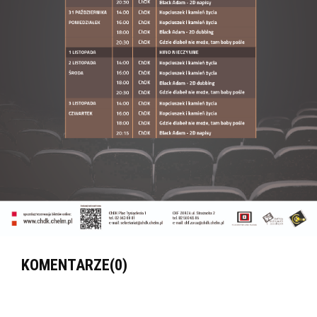
14:00
Kopciuszek i kamień życia
CHDK
16:00
Kopciuszek i kamień życia
CHDK
18:00
Black Adam - 2D dubbing
CHDK
Gdzie diabeł nie może, tam baby
20:30
CHDK
pośle
1 listopada - wtorek || KINO
NIECZYNNE
2 listopada - środa
14:00
Kopciuszek i kamień życia
CHDK
16:00
Kopciuszek i kamień życia
CHDK
KOMENTARZE(0)
18:00
Black Adam - 2D dubbing
CHDK
Gdzie diabeł nie może, tam baby