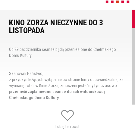
KINO ZORZA NIECZYNNE DO 3
LISTOPADA
Od 29 października seanse będą przeniesione do Chełmskiego
Domu Kultury.
Szanowni Państwo,
z przyczyn leżących wyłącznie po stronie firmy odpowiedzialnej za
wymianę foteli w Kinie Zorza, zmuszeni jesteśmy tymczasowo
przenieść zaplanowane seanse do sali widowiskowej
Chełmskiego Domu Kultury
.
Kino w ChDK-u będzie funkcjonowało od najbliższej soboty, 29
października, do 3 listopada włącznie. Informujemy jednocześnie,
że końcowy termin może ulec zmianie.
Lubię ten post
Obecnie intensywnie pracujemy nad przywróceniem pokazów
filmowych w Zorzy, z użyciem dotychczasowych foteli.