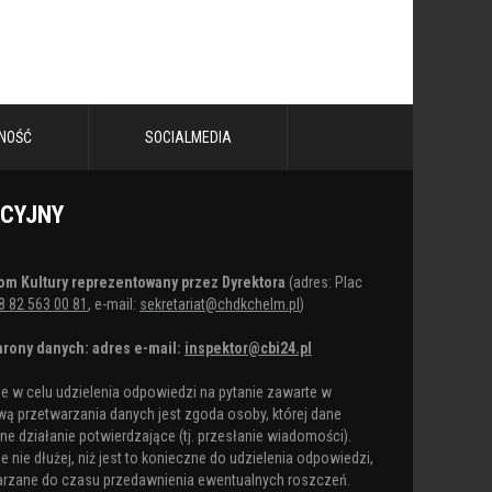
NOŚĆ
SOCIALMEDIA
ACYJNY
om Kultury reprezentowany przez Dyrektora
(adres: Plac
8 82 563 00 81
, e-mail:
sekretariat@chdkchelm.pl
)
rony danych: adres e-mail:
inspektor@cbi24.pl
 w celu udzielenia odpowiedzi na pytanie zawarte w
ą przetwarzania danych jest zgoda osoby, której dane
e działanie potwierdzające (tj. przesłanie wiadomości).
nie dłużej, niż jest to konieczne do udzielenia odpowiedzi,
arzane do czasu przedawnienia ewentualnych roszczeń.