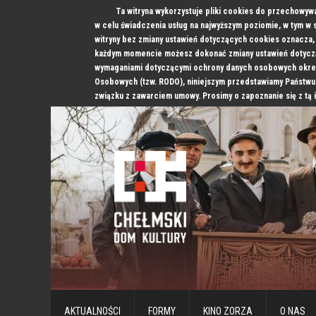
Ta witryna wykorzystuje pliki cookies do przechowyw
w celu świadczenia usług na najwyższym poziomie, w tym w
witryny bez zmiany ustawień dotyczących cookies oznacz
każdym momencie możesz dokonać zmiany ustawień dotyczą
wymaganiami dotyczącymi ochrony danych osobowych okre
Osobowych (tzw. RODO), niniejszym przedstawiamy Państwu
związku z zawarciem umowy. Prosimy o zapoznanie się z tą 
AKTUALNOŚCI
FORMY
KINO ZORZA
O NAS