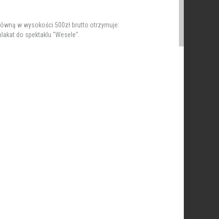
łówną w wysokości 500zł brutto otrzymuje:
plakat do spektaklu "Wesele".
amiątkowe dyplomy za udział .
elkość
.12 KB
 2018
ospta