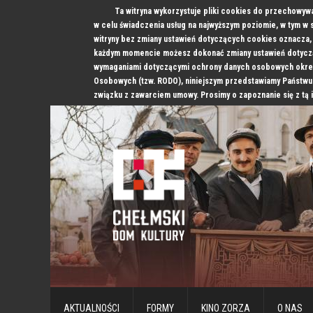
Ta witryna wykorzystuje pliki cookies do przechowyw
w celu świadczenia usług na najwyższym poziomie, w tym w
witryny bez zmiany ustawień dotyczących cookies oznacz
każdym momencie możesz dokonać zmiany ustawień dotyczą
wymaganiami dotyczącymi ochrony danych osobowych okre
Osobowych (tzw. RODO), niniejszym przedstawiamy Państwu
związku z zawarciem umowy. Prosimy o zapoznanie się z tą 
AKTUALNOŚCI
FORMY
KINO ZORZA
O NAS