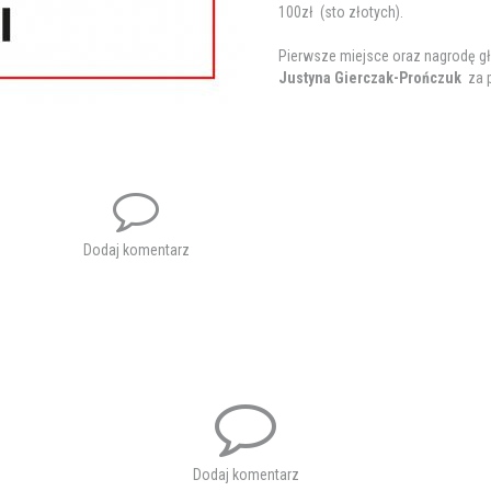
100zł (sto złotych).
Pierwsze miejsce oraz nagrodę g
Justyna Gierczak-Prończuk
za 
Pozostali uczestnicy otrzymują p
Na tym protokół zakończono
Załącznik
Wi
protokol_konkurs_afisz.pdf
36
Dodaj komentarz
Tagi:
konkurs
afisz
plakat
ospta
Dodaj komentarz