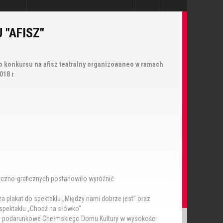
 "AFISZ"
go konkursu na afisz teatralny organizowaneo w ramach
018 r
yczno-graficznych postanowiło wyróżnić:
za plakat do spektaklu „Między nami dobrze jest” oraz
 spektaklu „Chodź na słówko”
ty podarunkowe Chełmskiego Domu Kultury w wysokości