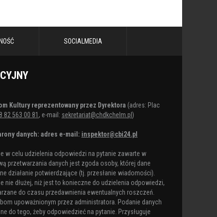
NOŚĆ
SOCIALMEDIA
ACYJNY
om Kultury reprezentowany przez Dyrektora
(adres: Plac
8 82 563 00 81
, e-mail:
sekretariat@chdkchelm.pl
)
rony danych: adres e-mail:
inspektor@cbi24.pl
 w celu udzielenia odpowiedzi na pytanie zawarte w
ą przetwarzania danych jest zgoda osoby, której dane
e działanie potwierdzające (tj. przesłanie wiadomości).
nie dłużej, niż jest to konieczne do udzielenia odpowiedzi,
arzane do czasu przedawnienia ewentualnych roszczeń.
obom upoważnionym przez administratora. Podanie danych
ne do tego, żeby odpowiedzieć na pytanie. Przysługuje