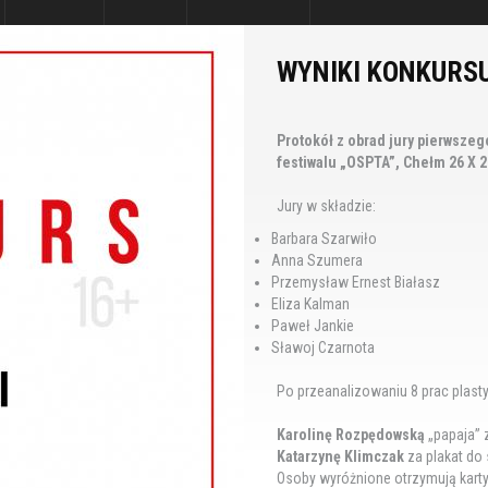
WYNIKI KONKURSU
Protokół z obrad jury pierwsze
festiwalu „OSPTA”, Chełm 26 X 2
Jury w składzie:
Barbara Szarwiło
Anna Szumera
Przemysław Ernest Białasz
Eliza Kalman
Paweł Jankie
Sławoj Czarnota
Po przeanalizowaniu 8 prac plast
Karolinę Rozpędowską
„papaja” 
Katarzynę Klimczak
za plakat do
Osoby wyróżnione otrzymują kar