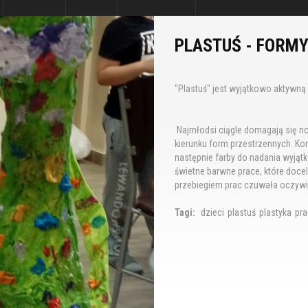
PLASTUŚ - FORM
"Plastuś" jest wyjątkowo aktywną 
Najmłodsi ciągle domagają się 
kierunku form przestrzennych. Kons
następnie farby do nadania wyjąt
świetne barwne prace, które doce
przebiegiem prac czuwała oczywi
Tagi:
dzieci
plastuś
plastyka
pr