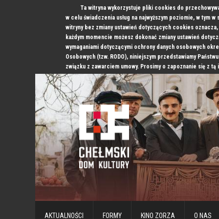
Ta witryna wykorzystuje pliki cookies do przechowyw
w celu świadczenia usług na najwyższym poziomie, w tym w
witryny bez zmiany ustawień dotyczących cookies oznacz
każdym momencie możesz dokonać zmiany ustawień dotyczą
wymaganiami dotyczącymi ochrony danych osobowych okre
Osobowych (tzw. RODO), niniejszym przedstawiamy Państwu
związku z zawarciem umowy. Prosimy o zapoznanie się z tą 
AKTUALNOŚCI
FORMY
KINO ZORZA
O NAS