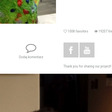
1008 favorites
19207 
Dodaj komentarz
Thank you for sharing our project!