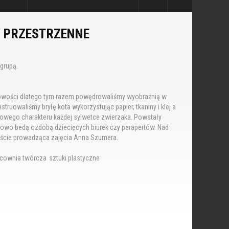
Y PRZESTRZENNE
grupą.
nowości dlatego tym razem powędrowaliśmy wyobraźnią w
truowaliśmy bryłę kota wykorzystując papier, tkaniny i klej a
kowego charakteru każdej sylwetce zwierzaka. Powstały
lowo bedą ozdobą dziecięcych biurek czy parapertów. Nad
ście prowadząca zajęcia Anna Szumera.
acownia twórcza
sztuki plastyczne