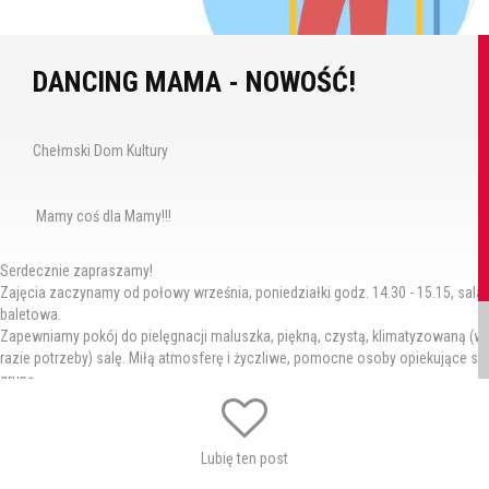
DANCING MAMA - NOWOŚĆ!
Chełmski Dom Kultury
Mamy coś dla Mamy!!!
Serdecznie zapraszamy!
Zajęcia zaczynamy od połowy września, poniedziałki godz. 14.30 - 15.15, sala
baletowa.
Zapewniamy pokój do pielęgnacji maluszka, piękną, czystą, klimatyzowaną (w
razie potrzeby) salę. Miłą atmosferę i życzliwe, pomocne osoby opiekujące się
grupą.
Zapraszamy - Barbara Czajkowska i Magdalena Łokińska.
Kontakt: 500 220 249
Tagi:
taniec
Lubię ten post