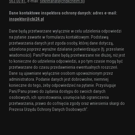
563 00 81
, e-mail:
sekretariat@chdkchelm.pl
)
Dane kontaktowe inspektora ochrony danych: adres e-mail:
inspektor@cbi24.pl
Dane będą przetwarzane wyłącznie w celu udzielenia odpowiedzi
na pytanie zawarte w formularzu kontaktowym. Podstawą
przetwarzania danych jest zgoda osoby, której dane dotyczą,
udzielona poprzez wyraźne działanie potwierdzające (tj. przesłanie
wiadomości). Pani/Pana dane będą przetwarzane nie dłużej, niż jest
to konieczne do udzielenia odpowiedzi, a po tym czasie mogą być
przetwarzane do czasu przedawnienia ewentualnych roszczeń.
Dane są ujawniane wyłącznie osobom upoważnionym przez
administratora. Podanie danych jest dobrowolne, niemniej
konieczne do tego, żeby odpowiedzieć na pytanie. Przysługuje
Pani/Panu prawo do żądania dostępu do swoich danych
osobowych, ich sprostowania, usunięcia lub ograniczenia
przetwarzania, prawo do cofnięcia zgody oraz wniesienia skargi do
Prezesa Urzędu Ochrony Danych Osobowych".