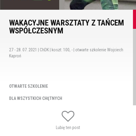
WAKACYJNE WARSZTATY Z TAŃCEM
WSPÓŁCZESNYM
27 - 28. 07. 2021 | ChDK | koszt: 100, - | otwarte szkolenie Wojciech
Kaproń
OTWARTE SZKOLENIE
DLA WSZYSTKICH CHĘTNYCH
DZIECI I MŁODZIEŻY
Lubię ten post
WAKACYJNE WARSZTATY Z TAŃCEM WSPÓŁCZESNYM