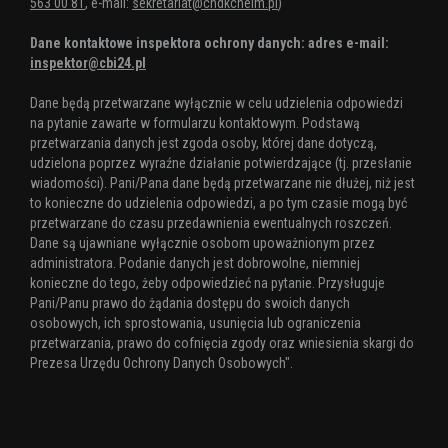
563 00 81
, e-mail:
sekretariat@chdkchelm.pl
)
Dane kontaktowe inspektora ochrony danych: adres e-mail:
inspektor@cbi24.pl
Dane będą przetwarzane wyłącznie w celu udzielenia odpowiedzi
na pytanie zawarte w formularzu kontaktowym. Podstawą
przetwarzania danych jest zgoda osoby, której dane dotyczą,
udzielona poprzez wyraźne działanie potwierdzające (tj. przesłanie
wiadomości). Pani/Pana dane będą przetwarzane nie dłużej, niż jest
to konieczne do udzielenia odpowiedzi, a po tym czasie mogą być
przetwarzane do czasu przedawnienia ewentualnych roszczeń.
Dane są ujawniane wyłącznie osobom upoważnionym przez
administratora. Podanie danych jest dobrowolne, niemniej
konieczne do tego, żeby odpowiedzieć na pytanie. Przysługuje
Pani/Panu prawo do żądania dostępu do swoich danych
osobowych, ich sprostowania, usunięcia lub ograniczenia
przetwarzania, prawo do cofnięcia zgody oraz wniesienia skargi do
Prezesa Urzędu Ochrony Danych Osobowych".