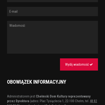
Stutgarcie. Wyróżniony Nagrodą Teatralną Prezydenta Miasta Lublin
za twórczość artystyczną i działalność kulturalną na rzecz miasta
(2005 r., 2011 r.). Wyróżniony nagrodą Teatralną Marszałka
Województwa Lubelskiego w 2015 roku.
Tagi:
taniec współczesny
Wyślij wiadomość
OBOWIĄZEK INFORMACYJNY
Administratorem jest
Chełmski Dom Kultury reprezentowany
przez Dyrektora
(adres: Plac Tysiąclecia 1, 22-100 Chełm, tel.
48 82