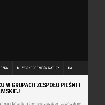
ECZKA
MUZYCZNE OPOWIEŚCI NATURY
UA
U W GRUPACH ZESPOŁU PIEŚNI I
ŁMSKIEJ
 Pieśni i Tańca Ziemi Chełmskiej z przytupem zakończyły rok