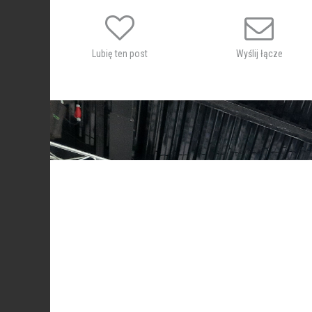
Lubię ten post
Wyślij łącze