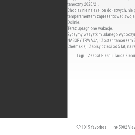
taneczny 2020/21.
Chociaż nie należał on do łatwych, n
temperamentem zaprezentować swoje u
Dolinie.
Teraz upragnione wakacje.
Życzymy wszystkim udanego wypoczynk
NABORY TRWAJĄ!!! Zostań tancerzem Ze
Chełmskiej . Zapisy dzieci od 5 lat, na 
Tagi:
Zespół Pieśni i Tańca Ziem
1015 favorites
5982 V