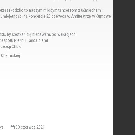
ie przeszkodziło to naszym młodym tancerzom z uśmiechem i
miejętności na koncercie 26 czerwca w Amfiteatrze w Kumowej
u, by spotkać się niebawem, po wakacjach.
społu Pieśni i Tańca Ziemi
recepcji ChDK
i Chełmskiej
iews
30 czerwca 2021