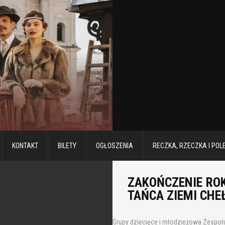
KONTAKT
BILETY
OGŁOSZENIA
RECZKA, RZECZKA I POL
ZAKOŃCZENIE ROK
TAŃCA ZIEMI CHE
Grupy dziecięce i młodzieżowa Zespołu