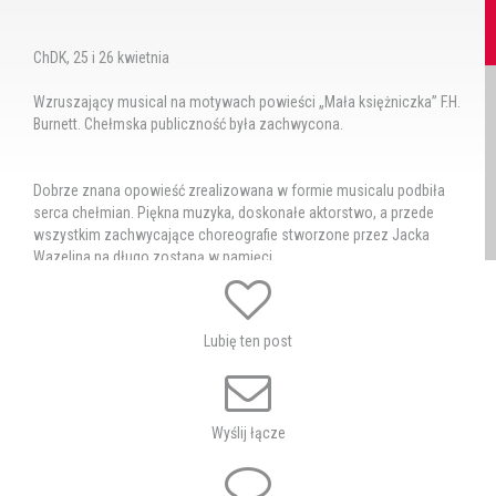
ChDK, 25 i 26 kwietnia
Wzruszający musical na motywach powieści „Mała księżniczka” F.H.
Burnett. Chełmska publiczność była zachwycona.
Dobrze znana opowieść zrealizowana w formie musicalu podbiła
serca chełmian. Piękna muzyka, doskonałe aktorstwo, a przede
wszystkim zachwycające choreografie stworzone przez Jacka
Wazelina na długo zostaną w pamięci.
Musical miał swoją premierę w Teatrze Rampa w 2013 r. i do dziś
jest w repertuarze teatru.
Lubię ten post
adaptacja, teksty piosenek, reżyseria: Teresa Kurpias-
Grabowska
Wyślij łącze
scenografia, kostiumy, opracowanie graficzne:
Ilona Zajączkowska
muzyka:
Anna Bajak, Marcin Kuczewski, Natalia Bajak