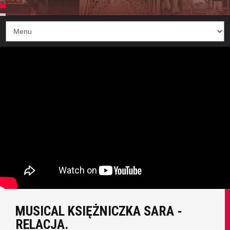
MUSICAL KSIĘŻNICZKA SARA -
RELACJA.