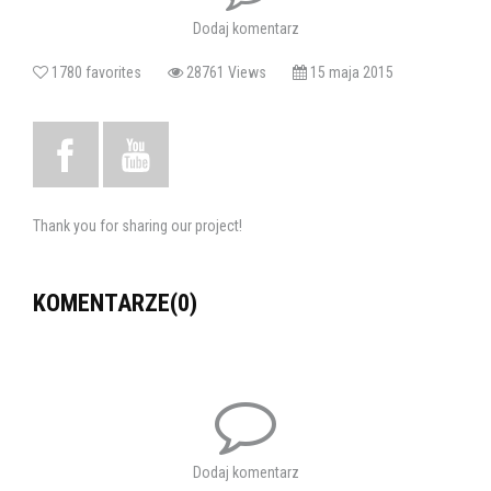
przygotowanie solistów i chóru:
Anna Bajak, Natalia Bajak,
Dodaj komentarz
Barbara Wąsiewicz
1780 favorites
28761 Views
15 maja 2015
choreografia i ruch sceniczny:
Jacek Wazelin
Choreografia bollywood:
Marcin Furga
Tagi:
teatr muzyczny TINTILO
teatr
musical
Thank you for sharing our project!
KOMENTARZE(0)
Dodaj komentarz