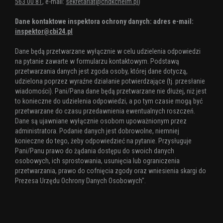
563 00 81
, e-mail:
sekretariat@chdkchelm.pl
)
Dane kontaktowe inspektora ochrony danych: adres e-mail:
inspektor@cbi24.pl
Dane będą przetwarzane wyłącznie w celu udzielenia odpowiedzi
na pytanie zawarte w formularzu kontaktowym. Podstawą
przetwarzania danych jest zgoda osoby, której dane dotyczą,
udzielona poprzez wyraźne działanie potwierdzające (tj. przesłanie
wiadomości). Pani/Pana dane będą przetwarzane nie dłużej, niż jest
to konieczne do udzielenia odpowiedzi, a po tym czasie mogą być
przetwarzane do czasu przedawnienia ewentualnych roszczeń.
Dane są ujawniane wyłącznie osobom upoważnionym przez
administratora. Podanie danych jest dobrowolne, niemniej
konieczne do tego, żeby odpowiedzieć na pytanie. Przysługuje
Pani/Panu prawo do żądania dostępu do swoich danych
osobowych, ich sprostowania, usunięcia lub ograniczenia
przetwarzania, prawo do cofnięcia zgody oraz wniesienia skargi do
Prezesa Urzędu Ochrony Danych Osobowych".