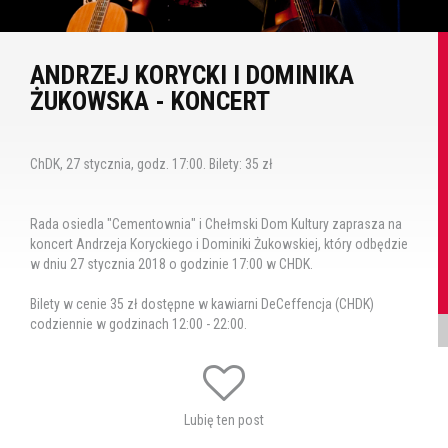
ANDRZEJ KORYCKI I DOMINIKA
ŻUKOWSKA - KONCERT
ChDK, 27 stycznia, godz. 17:00. Bilety: 35 zł
Rada osiedla "Cementownia" i Chełmski Dom Kultury zaprasza na
koncert Andrzeja Koryckiego i Dominiki Żukowskiej, który odbędzie
w dniu 27 stycznia 2018 o godzinie 17:00 w CHDK.
Bilety w cenie 35 zł dostępne w kawiarni DeCeffencja (CHDK)
codziennie w godzinach 12:00 - 22:00.
Tagi:
korycki
żukowska
koncert
Lubię ten post