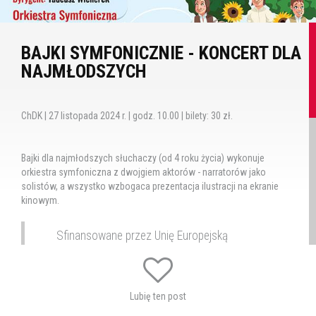
BAJKI SYMFONICZNIE - KONCERT DLA
NAJMŁODSZYCH
ChDK | 27 listopada 2024 r. | godz. 10.00 | bilety: 30 zł.
Bajki dla najmłodszych słuchaczy (od 4 roku życia) wykonuje
orkiestra symfoniczna z dwojgiem aktorów - narratorów jako
solistów, a wszystko wzbogaca prezentacja ilustracji na ekranie
kinowym.
Sfinansowane przez Unię Europejską
NextGenerationEU
Całość jest pełnym, na żywo wykonywanym przez Orkiestrę
Lubię ten post
Symfoniczną im. Karola Namysłowskiego w Zamościu koncertem
symfonicznym dla najmłodszego widza, co będzie dla wielu