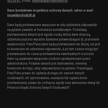
563 00 81
, e-mail:
sekretariat@chdkchelm.pl
)
Dane kontaktowe inspektora ochrony danych: adres e-mail:
inspektor@cbi24.pl
Dane będą przetwarzane wyłącznie w celu udzielenia odpowiedzi
na pytanie zawarte w formularzu kontaktowym. Podstawą
przetwarzania danych jest zgoda osoby, której dane dotyczą,
udzielona poprzez wyraźne działanie potwierdzające (tj. przesłanie
wiadomości). Pani/Pana dane będą przetwarzane nie dłużej, niż jest
to konieczne do udzielenia odpowiedzi, a po tym czasie mogą być
przetwarzane do czasu przedawnienia ewentualnych roszczeń.
Dane są ujawniane wyłącznie osobom upoważnionym przez
administratora. Podanie danych jest dobrowolne, niemniej
konieczne do tego, żeby odpowiedzieć na pytanie. Przysługuje
Pani/Panu prawo do żądania dostępu do swoich danych
osobowych, ich sprostowania, usunięcia lub ograniczenia
przetwarzania, prawo do cofnięcia zgody oraz wniesienia skargi do
Prezesa Urzędu Ochrony Danych Osobowych".