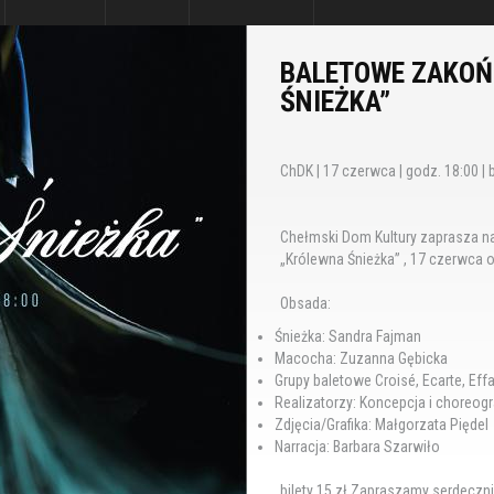
BALETOWE ZAKOŃ
ŚNIEŻKA”
ChDK | 17 czerwca | godz. 18:00 | bi
Chełmski Dom Kultury zaprasza n
„Królewna Śnieżka” , 17 czerwca o
Obsada:
Śnieżka: Sandra Fajman
Macocha: Zuzanna Gębicka
Grupy baletowe Croisé, Ecarte, Effa
Realizatorzy: Koncepcja i choreog
Zdjęcia/Grafika: Małgorzata Piędel
Narracja: Barbara Szarwiło
bilety 15 zł Zapraszamy serdeczni