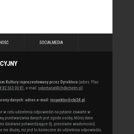
NOŚĆ
SOCIALMEDIA
ACYJNY
om Kultury reprezentowany przez Dyrektora
(adres: Plac
8 82 563 00 81
, e-mail:
sekretariat@chdkchelm.pl
)
rony danych: adres e-mail:
inspektor@cbi24.pl
 w celu udzielenia odpowiedzi na pytanie zawarte w
ą przetwarzania danych jest zgoda osoby, której dane
e działanie potwierdzające (tj. przesłanie wiadomości).
nie dłużej, niż jest to konieczne do udzielenia odpowiedzi,