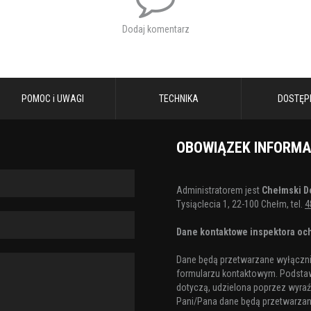
Dodaj komentarz
POMOC i UWAGI
TECHNIKA
DOSTĘP
OBOWIĄZEK INFORM
Administratorem jest
Chełmski D
Tysiąclecia 1, 22-100 Chełm, tel.
4
Dane kontaktowe inspektora och
Dane będą przetwarzane wyłącznie
formularzu kontaktowym. Podstaw
dotyczą, udzielona poprzez wyraźn
Pani/Pana dane będą przetwarzane 