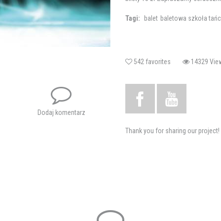
Tagi:
balet
baletowa szkoła tań
542 favorites
14329 V
Dodaj komentarz
Thank you for sharing our project!