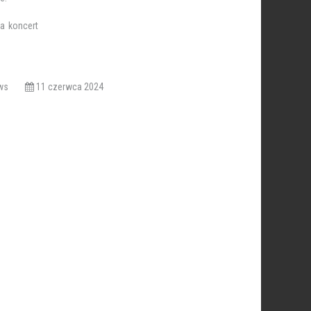
ca
koncert
iews
11 czerwca 2024