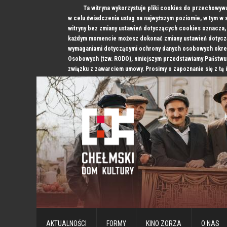
Ta witryna wykorzystuje pliki cookies do przechowyw
w celu świadczenia usług na najwyższym poziomie, w tym w
witryny bez zmiany ustawień dotyczących cookies oznacz
każdym momencie możesz dokonać zmiany ustawień dotyczą
wymaganiami dotyczącymi ochrony danych osobowych okre
Osobowych (tzw. RODO), niniejszym przedstawiamy Państwu
związku z zawarciem umowy. Prosimy o zapoznanie się z tą 
AKTUALNOŚCI
FORMY
KINO ZORZA
O NAS