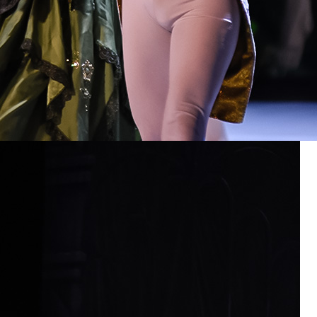
orzechów na kolanach.
Tagi:
dziadek do orzechów
balet