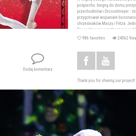
pośpiechu biegną do domu prezyd
przechodniów i Drosselmeyer - st
przygotował wspaniałe bożonarodz
chrześniaków Maszy i Fritza. Jed
Drosselmeyera przytłoczone jest l
Myszy.
986 favorites
24062 V
Akt I
W domu prezydenta goście Zilberh
Wreszcie pojawia się przed nimi
Dodaj komentarz
uroczystości pojawia tajemniczy 
dzielnego księcia, który pokonał K
Thank you for sharing our project!
taneczne, które dokładnie są pod
Dzieci rozpoznają w nieznajomy
ojca chrzestnego - zabawnego i ni
jest on przeznaczony do rozłup
bardziej fascynuje Maszę, to już j
człowiek, chociaż brzydki, ale z del
niechcący łamie dziadka do orz
i delikatnie go kołysze. Ostatni 
Przezwyciężając strach, dziewczy