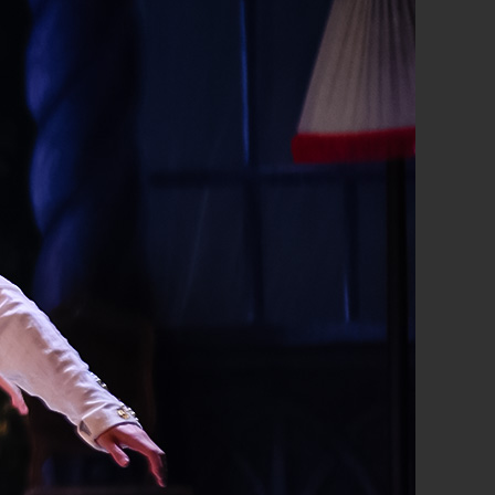
er. To już nie jest tylko dobry ojciec chrzestny, a
niego ręką wszystko dookoła przeobraża się: ściany się
ąć. Wraz z nią ożywają i rosną zabawki. Nagle spod podłogi
róla Myszy. Dziadek do orzechów ustawia w szeregu
prowadzi ich do walki. Jednak siły są nierówne. Dziadek do
mu sobie wobec króla myszy i całe jego świty. Masza jest
niebezpieczeństwie. Dziewczynka rzuca swój pantofelek na
ą we wszystkich kierunkach. Dziadek do orzechów, magicznie
 księcia przez Drosselmeyera, który dziękuje swej
icznego królestwa.
iążę w magicznej łodzi płyną po choinkowym królestwie.
yer. Ale skradają się za nimi z tyłu myszy z Królem Myszy i
do orzechów - Książę znów odważnie podejmuje walkę i
e świętują zwycięstwo. Masza i dziadek do orzechów -
 do królestwa marzeń. Ale to wszystko to tylko sen... minęła
zeminęły się cudowne sny. Masza, poczuła oddech
bok własnej choinki, w domu, z lalką - dziadkiem do