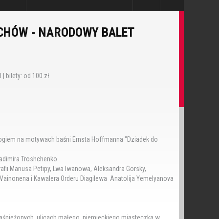
ECHÓW - NARODOWY BALET
| bilety: od 100 zł
ologiem na motywach baśni Ernsta Hoffmanna "Dziadek do
Władimira Troshchenko
ii Mariusa Petipy, Lwa Iwanowa, Aleksandra Gorsky,
a Vainonena i Kawalera Orderu Diagilewa Anatolija Yemelyanova
zaśnieżonych ulicach małego niemieckiego miasteczka w