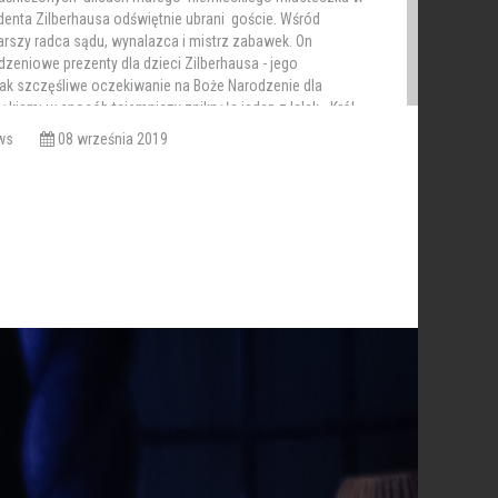
enta Zilberhausa odświętnie ubrani goście. Wśród
arszy radca sądu, wynalazca i mistrz zabawek. On
eniowe prezenty dla dzieci Zilberhausa - jego
nak szczęśliwe oczekiwanie na Boże Narodzenie dla
ękiem: w sposób tajemniczy zniknęła jeden z lalek - Król
iews
08 września 2019
ausa z niecierpliwością czekają na rozpoczęcie święta.
 błyszcząca światłami choinka noworoczna. W środku
gość w kostiumie czarodzieja. Opowiada on historię
róla Myszy. Obecni entuzjastycznie oglądają jego lalki
obne do prawdziwych ludzi - Arlekina, Arapa i Różową lalkę.
m Drosselmeyera. Masza z radością przyjmuje podarunek
ezgrabnego dziadka do orzechów. To nie jest tylko lalką,
ywania orzechów. Zabawa z dziadkiem do orzechów coraz
ej wydaje się, że to w ogóle nie jest zabawka, ale żywy
ikatną i piękną duszą. Brat Marii, Fritz, swawolnik i kpiarz,
echów. Maria czule pociesza swego okaleczonego ulubieńca
taniec - a goście wychodzą. Noc. Malutka Masza nie może spać.
nka przyszła do sali, aby odwiedzić dziadka do orzechów.