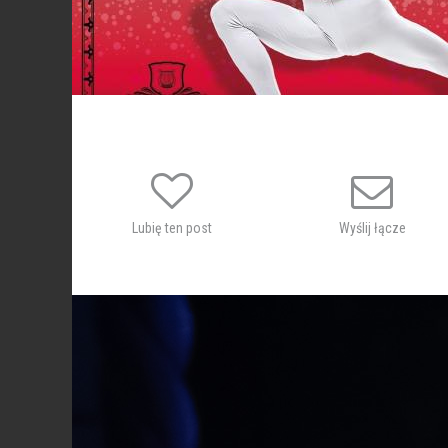
Lubię ten post
Wyślij łącze