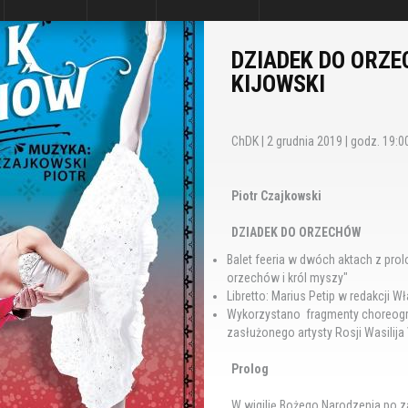
DZIADEK DO ORZ
KIJOWSKI
ChDK | 2 grudnia 2019 | godz. 19:00 
Piotr Czajkowski
DZIADEK DO ORZECHÓW
Balet feeria w dwóch aktach z pr
orzechów i król myszy"
Libretto: Marius Petip w redakcji 
Wykorzystano fragmenty choreograf
zasłużonego artysty Rosji Wasilij
Prolog
W wigilię Bożego Narodzenia po 