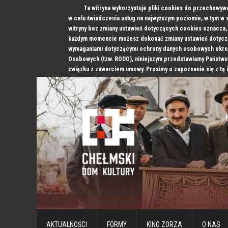
Ta witryna wykorzystuje pliki cookies do przechowyw
w celu świadczenia usług na najwyższym poziomie, w tym w
witryny bez zmiany ustawień dotyczących cookies oznacz
każdym momencie możesz dokonać zmiany ustawień dotyczą
wymaganiami dotyczącymi ochrony danych osobowych okre
Osobowych (tzw. RODO), niniejszym przedstawiamy Państwu
związku z zawarciem umowy. Prosimy o zapoznanie się z tą 
AKTUALNOŚCI
FORMY
KINO ZORZA
O NAS