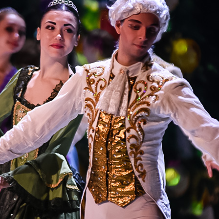
Nagle, w pokoju pojawia Drosselmey
czarodziej. Po machnięciu przez 
rozsuwają , choinka zaczyna rosn
pojawiają się myszy pod wodzą K
ołowianych żołnierzyków i śmiało 
orzechów jest pozostawiony same
w rozpaczy: jej ulubiony jest w 
myszy, i one, przerażone uciekaj
został przekształcony w pięknego
wybawicielce i zabiera ją do mag
Lalki podążają za nimi.
Akt II
Masza i dziadek do orzechów - Ks
Wraz z nimi, czarodziej Drosselme
nagle napadają na nich. Dziadek 
pokonuje wroga. Wszyscy radośni
Książę są szczęśliwi - oni dotarli
noc noworoczna, a wraz z nią pr
bajecznych marzeń, obudziła się o