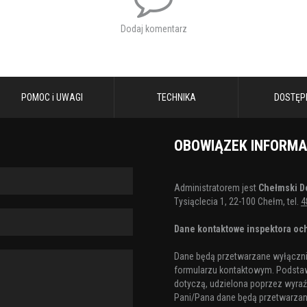
Dodaj komentarz
POMOC i UWAGI
TECHNIKA
DOSTĘP
OBOWIĄZEK INFORM
Administratorem jest
Chełmski D
Tysiąclecia 1, 22-100 Chełm, tel.
4
Dane kontaktowe inspektora och
Dane będą przetwarzane wyłącznie
formularzu kontaktowym. Podstaw
dotyczą, udzielona poprzez wyraźn
Pani/Pana dane będą przetwarzane 