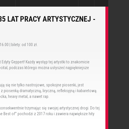
 35 LAT PRACY ARTYSTYCZNEJ -
6.00 | bilety: od 100 zł.
dyty Geppert! Każdy występ tej artystki to znakomicie
ital, podczas którego można usłyszeć najpiękniejsze
ją się nie tylko nastrojowe, spokojne piosenki, jest
z piosenką dramatyczną, liryczną, refleksyjną i kabaretową.
cka, heavy metal, a nawet rap.
konsekwentnie trzymając się swojej artystycznej drogi. Do tej
he Best of” pochodzi z 2017 roku i zawiera największe hity