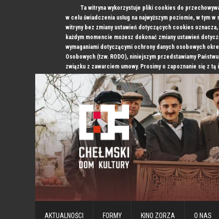
Ta witryna wykorzystuje pliki cookies do przechowyw
w celu świadczenia usług na najwyższym poziomie, w tym w
witryny bez zmiany ustawień dotyczących cookies oznacz
każdym momencie możesz dokonać zmiany ustawień dotyczą
wymaganiami dotyczącymi ochrony danych osobowych okre
Osobowych (tzw. RODO), niniejszym przedstawiamy Państwu
związku z zawarciem umowy. Prosimy o zapoznanie się z tą 
AKTUALNOŚCI
FORMY
KINO ZORZA
O NAS