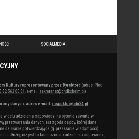
NOŚĆ
SOCIALMEDIA
ACYJNY
om Kultury reprezentowany przez Dyrektora
(adres: Plac
8 82 563 00 81
, e-mail:
sekretariat@chdkchelm.pl
)
rony danych: adres e-mail:
inspektor@cbi24.pl
 w celu udzielenia odpowiedzi na pytanie zawarte w
ą przetwarzania danych jest zgoda osoby, której dane
e działanie potwierdzające (tj. przesłanie wiadomości).
nie dłużej, niż jest to konieczne do udzielenia odpowiedzi,