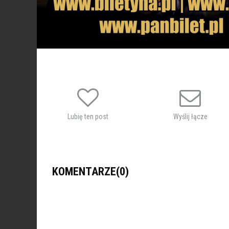
Lubię ten post
Wyślij łącze
KOMENTARZE(0)