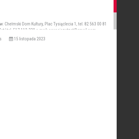
: Chełmski Dom Kultury, Plac Tysiąclecia 1, tel. 82 563 00 81
Zet/ tel. 517-112-330 e-mail: agencjazetzet@gmail.com
iews
15 listopada 2023