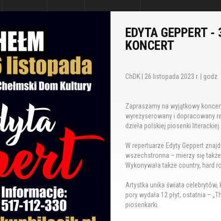
EDYTA GEPPERT -
KONCERT
ChDK | 26 listopada 2023 r. | godz. 1
Zapraszamy na wyjątkowy koncert E
wyreżyserowany i dopracowany rec
dzieła polskiej piosenki literackiej.
W repertuarze Edyty Geppert znajdu
wszechstronna – mierzy się także 
Wykonywała także country, hard ro
Artystka unika świata celebrytów, 
pory wydała 12 płyt, ostatnia – „T
piosenkarki.