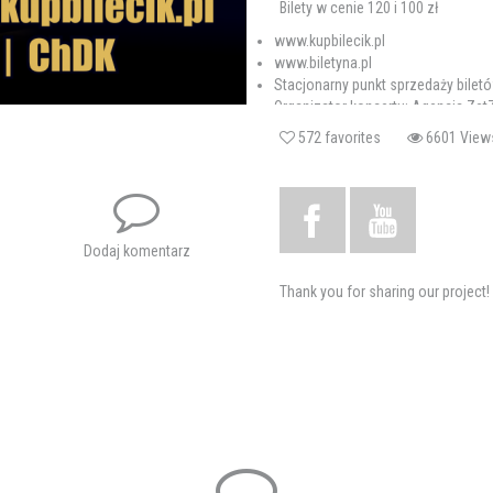
Bilety w cenie 120 i 100 zł
www.kupbilecik.pl
www.biletyna.pl
Stacjonarny punkt sprzedaży biletów
Organizator koncertu: Agencja Zet
572 favorites
6601 V
Tagi:
edyta geppert
koncert
Dodaj komentarz
Thank you for sharing our project!