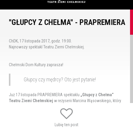
"GŁUPCY Z CHEŁMA" - PRAPREMIERA
ChDK, 17 listopada 2017, godz. 19:00.
Najnowszy spektakl Teatru Ziemi Chełmskiej.
Chełmski Dom Kultury zaprasza!
Głupcy czy mędrcy? Oto jest pytanie!
Już 17 listopada PRAPREMIERA spektaklu
„Głupcy z Chełma”
Teatru Ziemi Chełmskiej
w reżyserii Marcina Wąsowskiego, który
jest również autorem scenariusza. Całość oparta jest na motywach
zaczerpniętych z opowiadań Izaaka Beshevisa Singera, noblisty
dzięki któremu legendy o chełmskich Żydach poznał cały świat. To
będzie spektakl z dużą dawką muzyki, tańca i humoru. Na scenie
Lubię ten post
zobaczymy ponad dwudziestoosobową obsadę, aktorów,