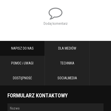
Marta Adamska, Kasia Klimczak, Aleksandra Buda, Joanna
Rudzińska, Andrzej Bartniczuk, Krzysztof Łukasik.
Choreografia: Renata Jakimiuk.
Dodaj komentarz
Tancerze Estrady Dziecięcej.
Muzyka: Bartek Kazimierczak.
NAPISZ DO NAS
DLA MEDIÓW
POMOC i UWAGI
TECHNIKA
Tagi:
teatr
spektakl
tzch
premiera
chełm
sztuka
teatr ziemi
chełmskiej
DOSTĘPNOŚĆ
SOCIALMEDIA
FORMULARZ KONTAKTOWY