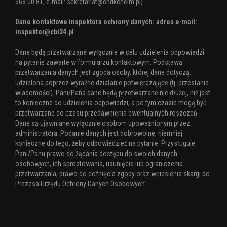
563 00 81
, e-mail:
sekretariat@chdkchelm.pl
)
Dane kontaktowe inspektora ochrony danych: adres e-mail:
inspektor@cbi24.pl
Dane będą przetwarzane wyłącznie w celu udzielenia odpowiedzi
na pytanie zawarte w formularzu kontaktowym. Podstawą
przetwarzania danych jest zgoda osoby, której dane dotyczą,
udzielona poprzez wyraźne działanie potwierdzające (tj. przesłanie
wiadomości). Pani/Pana dane będą przetwarzane nie dłużej, niż jest
to konieczne do udzielenia odpowiedzi, a po tym czasie mogą być
przetwarzane do czasu przedawnienia ewentualnych roszczeń.
Dane są ujawniane wyłącznie osobom upoważnionym przez
administratora. Podanie danych jest dobrowolne, niemniej
konieczne do tego, żeby odpowiedzieć na pytanie. Przysługuje
Pani/Panu prawo do żądania dostępu do swoich danych
osobowych, ich sprostowania, usunięcia lub ograniczenia
przetwarzania, prawo do cofnięcia zgody oraz wniesienia skargi do
Prezesa Urzędu Ochrony Danych Osobowych".