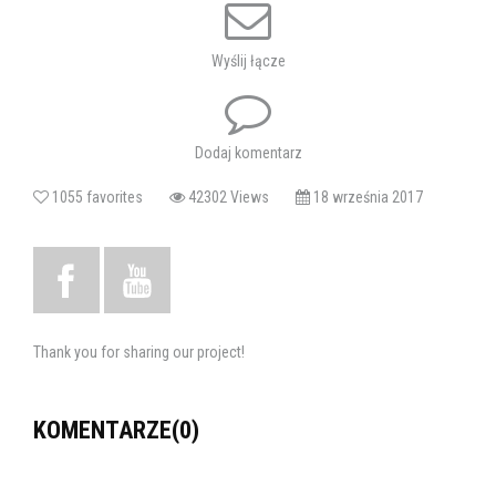
muzyków, tancerzy oraz chór.
Scenariusz i reżyseria: Marcin Wąsowski
Wyślij łącze
Obsada aktorska: Agnieszka Szkoda, Magda Pick, Basia Szarwiło,
Karolina Kotek, Sławoj Czarnota, Zbigniew Moskal, Przemysław
Gąsiorowicz, Andrzej Kuczura, Mirosław Majewski, Adam Organista,
Dodaj komentarz
Andrzej Kosiniec, Michał Prus.
1055 favorites
42302 Views
18 września 2017
Zespół muzyczny w składzie:
Bogdan Depta/Piotr Sławiński – akordeon,
Mariusz Narolski – klarnet,
Piotr Kierski – kontrabas,
Thank you for sharing our project!
Sebastian Piędzia – instrumenty perkusyjne.
KOMENTARZE(0)
Chór pod dyrekcją Bogdana Depty w składzie: