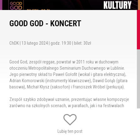
GOOD GOD - KONCERT
ChDK | 13 lutego 2024 | godz. 19:30 | bilet: 30zł
Good God, zespół reggae, powstał w 2011 roku w duchowym
otoczeniu Metropolitalnego Seminarium Duchownego w Lublinie.
Jego pierwotny skład to Paweł Gołofit (wokal i gitara elektryczna),
Adrian Komorowski (instrumenty klawiszowe), Dawid Gołąb (gitara
basowa), Michał Kłysz (saksofon) i Franciszek Wróbel (perkusja).
Zespół szybko zdobywał uznanie, prezentując własne kompozycje
zarówno na szkolnych scenach, w parafiach, jak i na festiwalach
czy spotkaniach młodzieżowych. Ich autorskie utwory zyskiwały
coraz większą popularność, plasując się wysoko na listach
przebojów chrześcijańskich.
Lubię ten post
W ostatnich dwóch latach formacja wydała kolejne dwie studyjne