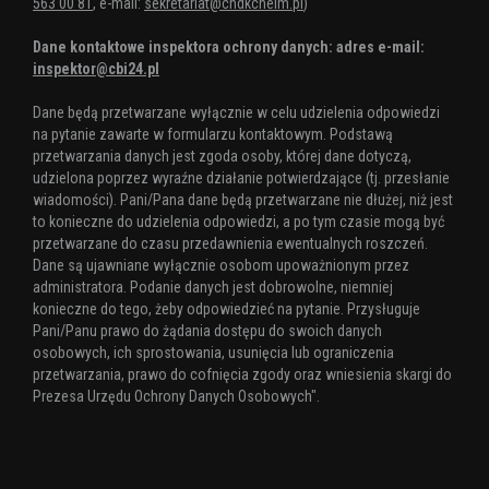
563 00 81
, e-mail:
sekretariat@chdkchelm.pl
)
Dane kontaktowe inspektora ochrony danych: adres e-mail:
inspektor@cbi24.pl
Dane będą przetwarzane wyłącznie w celu udzielenia odpowiedzi
na pytanie zawarte w formularzu kontaktowym. Podstawą
przetwarzania danych jest zgoda osoby, której dane dotyczą,
udzielona poprzez wyraźne działanie potwierdzające (tj. przesłanie
wiadomości). Pani/Pana dane będą przetwarzane nie dłużej, niż jest
to konieczne do udzielenia odpowiedzi, a po tym czasie mogą być
przetwarzane do czasu przedawnienia ewentualnych roszczeń.
Dane są ujawniane wyłącznie osobom upoważnionym przez
administratora. Podanie danych jest dobrowolne, niemniej
konieczne do tego, żeby odpowiedzieć na pytanie. Przysługuje
Pani/Panu prawo do żądania dostępu do swoich danych
osobowych, ich sprostowania, usunięcia lub ograniczenia
przetwarzania, prawo do cofnięcia zgody oraz wniesienia skargi do
Prezesa Urzędu Ochrony Danych Osobowych".