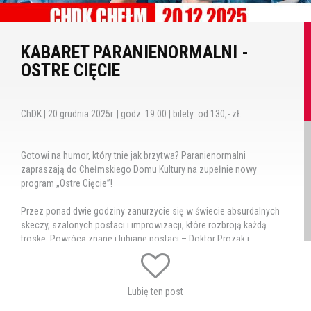
KABARET PARANIENORMALNI -
OSTRE CIĘCIE
ChDK | 20 grudnia 2025r. | godz. 19.00 | bilety: od 130,- zł.
Gotowi na humor, który tnie jak brzytwa? Paranienormalni
zapraszają do Chełmskiego Domu Kultury na zupełnie nowy
program „Ostre Cięcie”!
Przez ponad dwie godziny zanurzycie się w świecie absurdalnych
skeczy, szalonych postaci i improwizacji, które rozbroją każdą
troskę. Powrócą znane i lubiane postaci – Doktor Prozak i
nietuzinkowi Chirurdzy – z jeszcze bardziej zwariowanymi
pomysłami na „leczenie” rzeczywistości.
Lubię ten post
Na scenie spotkacie też zakonnicę w zaskakujących
okolicznościach, tajemniczego mordercę i niezawodnego „Daniela”