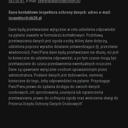
563 00 81
, e-mail:
sekretariat@chdkchelm.pl
)
Dane kontaktowe inspektora ochrony danych: adres e-mail:
inspektor@cbi24.pl
Dane będą przetwarzane wyłącznie w celu udzielenia odpowiedzi
na pytanie zawarte w formularzu kontaktowym. Podstawą
przetwarzania danych jest zgoda osoby, której dane dotyczą,
udzielona poprzez wyraźne działanie potwierdzające (tj. przesłanie
wiadomości). Pani/Pana dane będą przetwarzane nie dłużej, niż jest
to konieczne do udzielenia odpowiedzi, a po tym czasie mogą być
przetwarzane do czasu przedawnienia ewentualnych roszczeń.
Dane są ujawniane wyłącznie osobom upoważnionym przez
administratora. Podanie danych jest dobrowolne, niemniej
konieczne do tego, żeby odpowiedzieć na pytanie. Przysługuje
Pani/Panu prawo do żądania dostępu do swoich danych
osobowych, ich sprostowania, usunięcia lub ograniczenia
przetwarzania, prawo do cofnięcia zgody oraz wniesienia skargi do
Prezesa Urzędu Ochrony Danych Osobowych".