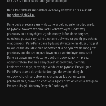
563 00 81
, e-mail:
sekretariat@chdkchelm.pl
)
Dane kontaktowe inspektora ochrony danych: adres e-mail:
inspektor@cbi24.pl
Dane będą przetwarzane wyłącznie w celu udzielenia odpowiedzi
na pytanie zawarte w formularzu kontaktowym. Podstawą
przetwarzania danych jest zgoda osoby, której dane dotyczą,
udzielona poprzez wyraźne działanie potwierdzające (tj. przesłanie
wiadomości). Pani/Pana dane będą przetwarzane nie dłużej, niż jest
to konieczne do udzielenia odpowiedzi, a po tym czasie mogą być
przetwarzane do czasu przedawnienia ewentualnych roszczeń.
Dane są ujawniane wyłącznie osobom upoważnionym przez
administratora. Podanie danych jest dobrowolne, niemniej
konieczne do tego, żeby odpowiedzieć na pytanie. Przysługuje
Pani/Panu prawo do żądania dostępu do swoich danych
osobowych, ich sprostowania, usunięcia lub ograniczenia
przetwarzania, prawo do cofnięcia zgody oraz wniesienia skargi do
Prezesa Urzędu Ochrony Danych Osobowych".