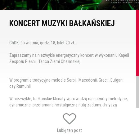
KONCERT MUZYKI BAŁKAŃSKIEJ
ChDK, 9 kwietnia, godz. 18, bilet 20 zł.
Zapraszamy na niezwykle energetyczny koncert w wykonaniu Kapeli
Zespołu Pieśni i Tańca Ziemi Chełmskiej.
W programie tradycyjne melodie Serbii, Macedonii, Grecji ,Bułgarii
czy Rumunii.
W niezwykłe, bałkańskie klimaty wprowadzą nas utwory melodyjne,
dynamiczne, przełamane nostalgiczną nutą zadumy. Usłyszą
Państwo muzykę pełną temperamentu, momentami dziką,
charakterystyczna dla południowo - wschodniego krańca naszego
kontynentu, ujętą w oryginalne aranżacje, wzbogaconą
improwizacjami.
Lubię ten post