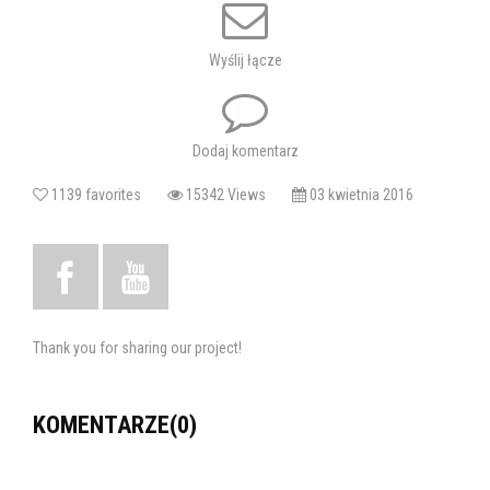
Tagi:
koncert
koncert bałkański
Zespół Pieśni i Tańca Ziemi
Chełmskiej
Wyślij łącze
Dodaj komentarz
1139 favorites
15342 Views
03 kwietnia 2016
Thank you for sharing our project!
KOMENTARZE(0)