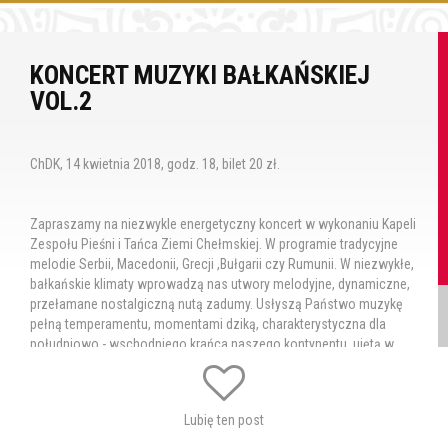
KONCERT MUZYKI BAŁKAŃSKIEJ
VOL.2
ChDK, 14 kwietnia 2018, godz. 18, bilet 20 zł.
Zapraszamy na niezwykle energetyczny koncert w wykonaniu Kapeli
Zespołu Pieśni i Tańca Ziemi Chełmskiej. W programie tradycyjne
melodie Serbii, Macedonii, Grecji ,Bułgarii czy Rumunii. W niezwykłe,
bałkańskie klimaty wprowadzą nas utwory melodyjne, dynamiczne,
przełamane nostalgiczną nutą zadumy. Usłyszą Państwo muzykę
pełną temperamentu, momentami dziką, charakterystyczna dla
południowo - wschodniego krańca naszego kontynentu, ujętą w
oryginalne aranżacje, wzbogaconą improwizacjami.
Tagi:
koncert
koncert bałkański
Kapela
ZPiTZCh
Lubię ten post