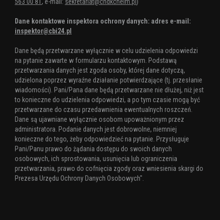
563 00 81
, e-mail:
sekretariat@chdkchelm.pl
)
Dane kontaktowe inspektora ochrony danych: adres e-mail:
inspektor@cbi24.pl
Dane będą przetwarzane wyłącznie w celu udzielenia odpowiedzi
na pytanie zawarte w formularzu kontaktowym. Podstawą
przetwarzania danych jest zgoda osoby, której dane dotyczą,
udzielona poprzez wyraźne działanie potwierdzające (tj. przesłanie
wiadomości). Pani/Pana dane będą przetwarzane nie dłużej, niż jest
to konieczne do udzielenia odpowiedzi, a po tym czasie mogą być
przetwarzane do czasu przedawnienia ewentualnych roszczeń.
Dane są ujawniane wyłącznie osobom upoważnionym przez
administratora. Podanie danych jest dobrowolne, niemniej
konieczne do tego, żeby odpowiedzieć na pytanie. Przysługuje
Pani/Panu prawo do żądania dostępu do swoich danych
osobowych, ich sprostowania, usunięcia lub ograniczenia
przetwarzania, prawo do cofnięcia zgody oraz wniesienia skargi do
Prezesa Urzędu Ochrony Danych Osobowych".