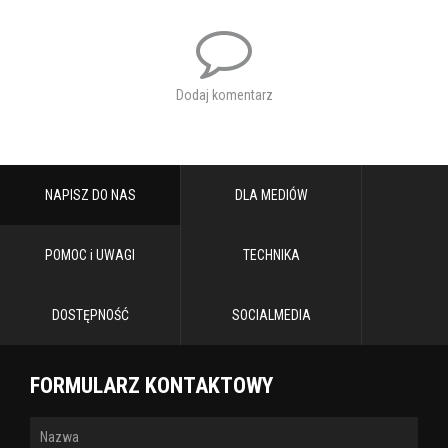
Państwa olśniewające kreacje artystów, przepiękne suknie balowe
solistek oraz Orkiestry Księżniczek Tomczyk Art wykonującej to
niezwykłe widowisko. Przeniesiemy Państwa do bajkowego świata.
Tutaj każdy może bujać się w rytm muzyki oraz śpiewać wraz z
solistami najpiękniejsze melodie jak choćby "Wielka sława to żart",
Dodaj komentarz
czy "Usta milczą dusza śpiewa". Koncert Wiedeński to przede
wszystkim doskonała zabawa. Chcemy śpiewać i bawić się na
scenie razem z Państwem!
Tagi:
koncert wiedeński.
koncert
NAPISZ DO NAS
DLA MEDIÓW
POMOC i UWAGI
TECHNIKA
DOSTĘPNOŚĆ
SOCIALMEDIA
FORMULARZ KONTAKTOWY