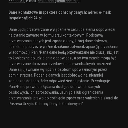
563 00 81
, e-mail:
sekretariat@chdkchelm.pl
)
Dane kontaktowe inspektora ochrony danych: adres e-mail:
inspektor@cbi24.pl
Dane będą przetwarzane wyłącznie w celu udzielenia odpowiedzi
na pytanie zawarte w formularzu kontaktowym. Podstawą
przetwarzania danych jest zgoda osoby, której dane dotyczą,
udzielona poprzez wyraźne działanie potwierdzające (tj. przesłanie
wiadomości). Pani/Pana dane będą przetwarzane nie dłużej, niż jest
to konieczne do udzielenia odpowiedzi, a po tym czasie mogą być
przetwarzane do czasu przedawnienia ewentualnych roszczeń.
Dane są ujawniane wyłącznie osobom upoważnionym przez
administratora. Podanie danych jest dobrowolne, niemniej
konieczne do tego, żeby odpowiedzieć na pytanie. Przysługuje
Pani/Panu prawo do żądania dostępu do swoich danych
osobowych, ich sprostowania, usunięcia lub ograniczenia
przetwarzania, prawo do cofnięcia zgody oraz wniesienia skargi do
Prezesa Urzędu Ochrony Danych Osobowych".