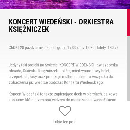
KONCERT WIEDEŃSKI - ORKIESTRA
KSIĘŻNICZEK
ChDK | 28 października 2022 | godz. 17.00 oraz 19:30 | bilety: 140 zł
Jedyny taki projekt na Świecie! KONCERT WIEDEŃSKI - gwiazdorska
obsada, Orkiestra Księżniczek, soliści, międzynarodowy balet,
przepiękne głosy oraz projekcje multimedialne. To wszystko do
zobaczenia już wkrótce podczas Koncertu Wiedeńskiego.
Koncert Wiedeński to także zapierające dech w piersiach, bajkowe
kostiumy, które przeniosą widzów do magicznego, wiedeńskiego
świata Króla Walca - Johanna Straussa. Nie zabraknie muzycznych
żartów, niespodzianek i skeczów. Udowodnimy tym samym, że
muzyka łączy pokolenia i nie zna granic! Niekwestionowana,
Lubię ten post
najbardziej rozpoznawalna, jedyna na Świecie Orkiestra Księżniczek
Tomczyk Art wykonująca wyłącznie muzykę Króla Walca - Johanna