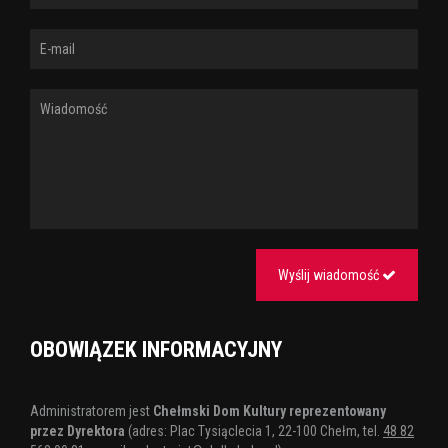
Tagi:
łóżko pełne cudzoziemców
spektakl
gwiazdorska
obsada
capitol
Wyślij wiadomość
OBOWIĄZEK INFORMACYJNY
Administratorem jest
Chełmski Dom Kultury reprezentowany
przez Dyrektora
(adres: Plac Tysiąclecia 1, 22-100 Chełm, tel.
48 82