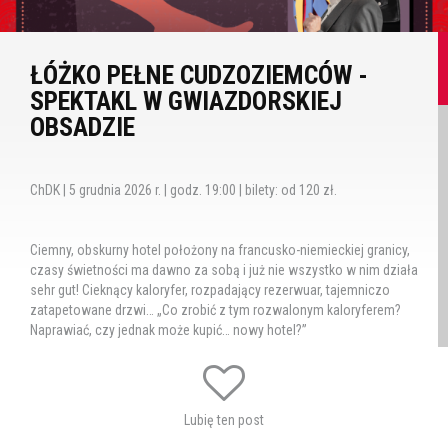
ŁÓŻKO PEŁNE CUDZOZIEMCÓW -
SPEKTAKL W GWIAZDORSKIEJ
OBSADZIE
ChDK | 5 grudnia 2026 r. | godz. 19:00 | bilety: od 120 zł.
Ciemny, obskurny hotel położony na francusko-niemieckiej granicy,
czasy świetności ma dawno za sobą i już nie wszystko w nim działa
sehr gut! Cieknący kaloryfer, rozpadający rezerwuar, tajemniczo
zatapetowane drzwi… „Co zrobić z tym rozwalonym kaloryferem?
Naprawiać, czy jednak może kupić… nowy hotel?”
Heinz – niedoszły lekarz, bawidamek i kierownik hotelu, który nigdy
się nie myli, oraz przekupny Kazek – wiecznie podchmielony portier,
który zawsze wie lepiej; robią co mogą, aby zamaskować fatalny
Lubię ten post
stan pokoi i zadowolić hotelowych gości. Przez swoje roztargnienie