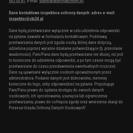
563 00 81
, e-mail:
sekretariat@chdkchelm.pl
)
Dane kontaktowe inspektora ochrony danych: adres e-mail:
inspektor@cbi24.pl
Dane będą przetwarzane wyłącznie w celu udzielenia odpowiedzi
na pytanie zawarte w formularzu kontaktowym. Podstawą
przetwarzania danych jest zgoda osoby, której dane dotyczą,
udzielona poprzez wyraźne działanie potwierdzające (tj. przesłanie
wiadomości). Pani/Pana dane będą przetwarzane nie dłużej, niż jest
to konieczne do udzielenia odpowiedzi, a po tym czasie mogą być
przetwarzane do czasu przedawnienia ewentualnych roszczeń.
Dane są ujawniane wyłącznie osobom upoważnionym przez
administratora. Podanie danych jest dobrowolne, niemniej
konieczne do tego, żeby odpowiedzieć na pytanie. Przysługuje
Pani/Panu prawo do żądania dostępu do swoich danych
osobowych, ich sprostowania, usunięcia lub ograniczenia
przetwarzania, prawo do cofnięcia zgody oraz wniesienia skargi do
Prezesa Urzędu Ochrony Danych Osobowych".