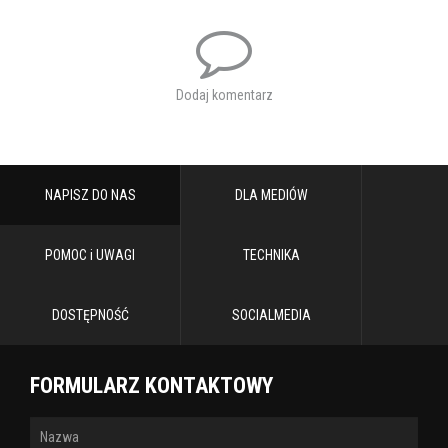
P.S. Co to jest? Jak się kręci w jedną to cieknie, a jak w drugą to
wali? ;) Nie wiecie? Przyjdźcie koniecznie sprawdzić!
Obsada:
Marek Walczak, Jacek Bończyk, Igor Obłoza, Marta Bryła,
Dodaj komentarz
Agnieszka Dulęba-Kasza, Paweł Orleański
Reżyseria: Jerzy Bończak
Przekład: Elżbieta Woźniak
Scenografia: Michał Dracz
NAPISZ DO NAS
DLA MEDIÓW
Kostiumy: Iga Sylwestrzak
Opracowanie muzyczne: Małgorzata Małaszko
Projekt plakatu: Honorata Paprot
POMOC i UWAGI
TECHNIKA
Reżyser castingu: Magdalena Sowa
Asystent reżysera: Anna Modrzejewska
DOSTĘPNOŚĆ
SOCIALMEDIA
FORMULARZ KONTAKTOWY
Data rozpoczęcia: 05.12.2026 19:00
Adres: Chełm, Chełmski Dom Kultury