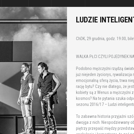
LUDZIE INTELIGEN
ChDK, 29 grudnia, godz. 19.00, bilet
WALKA PŁCI CZYLI POJEDYNEK NA
Podobno mężczyźni rządzą świate
już niejeden życiorys, rywalizacj
emocjonalną sferą życia, trwa ni
rację bytu? Czy nie dlatego, że je
kobiety są z Wenus a mężczyźni 
kosmos? Na te pytania szuka odpo
sezonu 2016/17 – Ludzi inteligen
To zabawna historia przyjaźni szó
dwojga z nich. Niespodziewany ob
piętrzy przepaść między przedstaw