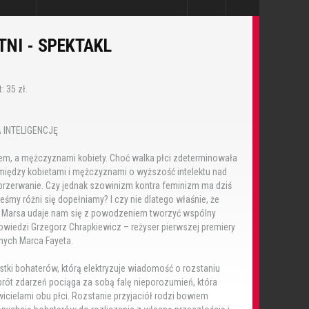
TNI - SPEKTAKL
: 35 zł.
 INTELIGENCJĘ
m, a mężczyznami kobiety. Choć walka płci zdeterminowała
a między kobietami i mężczyznami o wyższość intelektu nad
eprzerwanie. Czy jednak szowinizm kontra feminizm ma dziś
steśmy różni się dopełniamy? I czy nie dlatego właśnie, że
z Marsa udaje nam się z powodzeniem tworzyć wspólny
wiedzi Grzegorz Chrapkiewicz – reżyser pierwszej premiery
tnych Marca Fayeta.
stki bohaterów, którą elektryzuje wiadomość o rozstaniu
rót zdarzeń pociąga za sobą falę nieporozumień, która
icielami obu płci. Rozstanie przyjaciół rodzi bowiem