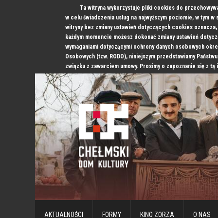
Ta witryna wykorzystuje pliki cookies do przechowyw
w celu świadczenia usług na najwyższym poziomie, w tym w
witryny bez zmiany ustawień dotyczących cookies oznacz
każdym momencie możesz dokonać zmiany ustawień dotyczą
wymaganiami dotyczącymi ochrony danych osobowych okre
Osobowych (tzw. RODO), niniejszym przedstawiamy Państwu
związku z zawarciem umowy. Prosimy o zapoznanie się z tą 
AKTUALNOŚCI
FORMY
KINO ZORZA
O NAS