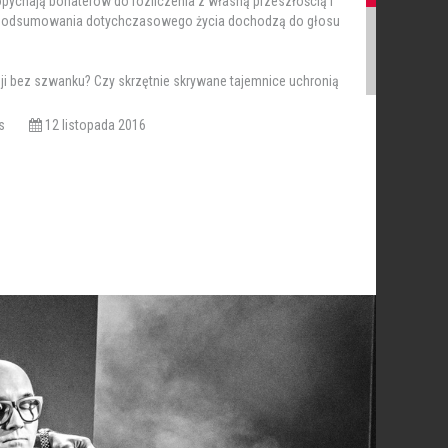
opychają bohaterów do rozliczenia z własną przeszłością i
y podsumowania dotychczasowego życia dochodzą do głosu
sji bez szwanku? Czy skrzętnie skrywane tajemnice uchronią
iews
12 listopada 2016