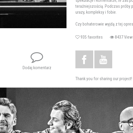
spekulacje i komentarze, te zaś p
teraźniejszością. Podczas prób
urazy, kompleksy i fobie.
Czy bohaterowie wyjdą z tej opre
więzi całej szóstki?
935 favorites
8437 V
Tagi:
teatr
Dodaj komentarz
Thank you for sharing our project!