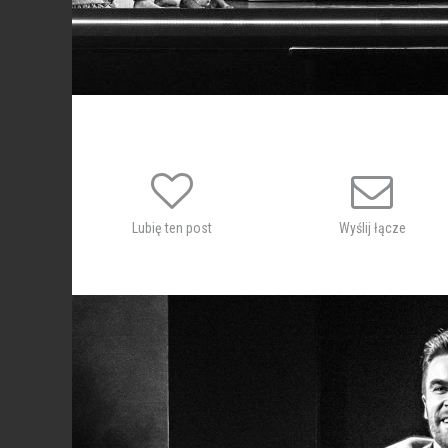
Lubię ten post
Wyślij łącze