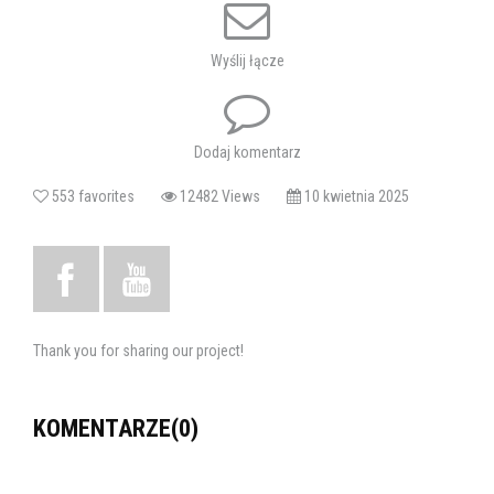
Tagi:
mayday 2
teatr
teatr ziemi chełmskiej
Wyślij łącze
Dodaj komentarz
553 favorites
12482 Views
10 kwietnia 2025
Thank you for sharing our project!
KOMENTARZE(0)