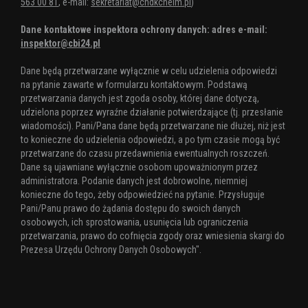
563 00 81
, e-mail:
sekretariat@chdkchelm.pl
)
Dane kontaktowe inspektora ochrony danych: adres e-mail:
inspektor@cbi24.pl
Dane będą przetwarzane wyłącznie w celu udzielenia odpowiedzi
na pytanie zawarte w formularzu kontaktowym. Podstawą
przetwarzania danych jest zgoda osoby, której dane dotyczą,
udzielona poprzez wyraźne działanie potwierdzające (tj. przesłanie
wiadomości). Pani/Pana dane będą przetwarzane nie dłużej, niż jest
to konieczne do udzielenia odpowiedzi, a po tym czasie mogą być
przetwarzane do czasu przedawnienia ewentualnych roszczeń.
Dane są ujawniane wyłącznie osobom upoważnionym przez
administratora. Podanie danych jest dobrowolne, niemniej
konieczne do tego, żeby odpowiedzieć na pytanie. Przysługuje
Pani/Panu prawo do żądania dostępu do swoich danych
osobowych, ich sprostowania, usunięcia lub ograniczenia
przetwarzania, prawo do cofnięcia zgody oraz wniesienia skargi do
Prezesa Urzędu Ochrony Danych Osobowych".