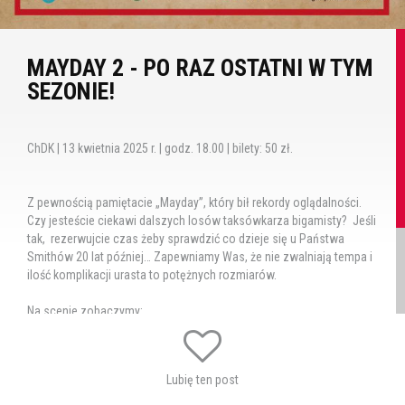
MAYDAY 2 - PO RAZ OSTATNI W TYM
SEZONIE!
ChDK | 13 kwietnia 2025 r. | godz. 18.00 | bilety: 50 zł.
Z pewnością pamiętacie „Mayday”, który bił rekordy oglądalności.
Czy jesteście ciekawi dalszych losów taksówkarza bigamisty? Jeśli
tak, rezerwujcie czas żeby sprawdzić co dzieje się u Państwa
Smithów 20 lat później… Zapewniamy Was, że nie zwalniają tempa i
ilość komplikacji urasta to potężnych rozmiarów.
Na scenie zobaczymy:
Bogusława Byrskiego, Sławoja Czarnotę, Barbarę Szarwiło, Mirellę
Rogozę Biel, Kingę Matusiak Lasecką, Michała Prusa i Zbigniewa
Lubię ten post
Moskala.