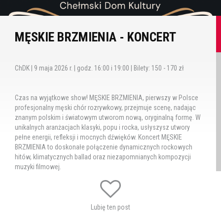
MĘSKIE BRZMIENIA - KONCERT
ChDK | 9 maja 2026 r. | godz. 16:00 i 19:00 | Bilety: 150 - 170 zł
Czas na wyjątkowe show! MĘSKIE BRZMIENIA, pierwszy w Polsce
profesjonalny męski chór rozrywkowy, przejmuje scenę, nadając
znanym polskim i światowym utworom nową, oryginalną formę. W
unikalnych aranżacjach klasyki, popu i rocka, usłyszysz utwory
pełne energii, refleksji i mocnych dźwięków. Koncert MĘSKIE
BRZMIENIA to doskonałe połączenie dynamicznych rockowych
hitów, klimatycznych ballad oraz niezapomnianych kompozycji
muzyki filmowej.
MAŁA DAWKA WIELKICH EMOCJI
Przygotuj się na wieczór pełen różnorodnych brzmień, który
Lubię ten post
wciągnie Cię od pierwszych dźwięków! MĘSKIE BRZMIENIA łamią