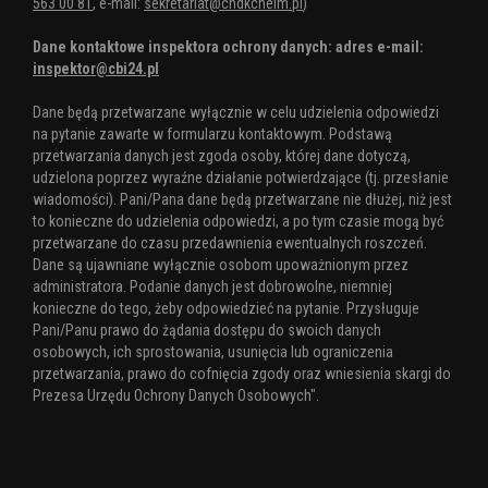
563 00 81
, e-mail:
sekretariat@chdkchelm.pl
)
Dane kontaktowe inspektora ochrony danych: adres e-mail:
inspektor@cbi24.pl
Dane będą przetwarzane wyłącznie w celu udzielenia odpowiedzi
na pytanie zawarte w formularzu kontaktowym. Podstawą
przetwarzania danych jest zgoda osoby, której dane dotyczą,
udzielona poprzez wyraźne działanie potwierdzające (tj. przesłanie
wiadomości). Pani/Pana dane będą przetwarzane nie dłużej, niż jest
to konieczne do udzielenia odpowiedzi, a po tym czasie mogą być
przetwarzane do czasu przedawnienia ewentualnych roszczeń.
Dane są ujawniane wyłącznie osobom upoważnionym przez
administratora. Podanie danych jest dobrowolne, niemniej
konieczne do tego, żeby odpowiedzieć na pytanie. Przysługuje
Pani/Panu prawo do żądania dostępu do swoich danych
osobowych, ich sprostowania, usunięcia lub ograniczenia
przetwarzania, prawo do cofnięcia zgody oraz wniesienia skargi do
Prezesa Urzędu Ochrony Danych Osobowych".