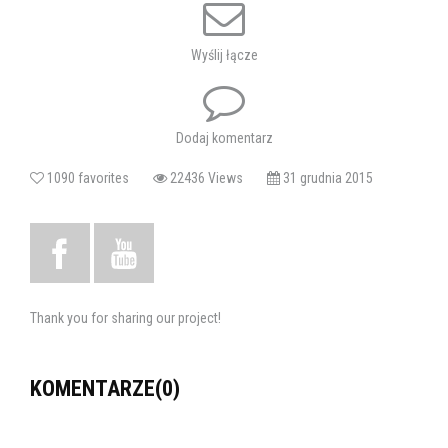
despotycznym ojcem. Marta i Kasia stopniowo zbliżają się do siebie
i odzyskują utracony kontakt, co wywołuje szereg tragikomicznych
sytuacji.
Wyślij łącze
W rolach głównych: Agata Kulesza, Gabriela Muskała, Marian
Dodaj komentarz
Dziędziel, Marcin Dorociński, Małgorzata Niemirska.
1090 favorites
22436 Views
31 grudnia 2015
Tagi:
kino
dkf
rewers
film
Thank you for sharing our project!
KOMENTARZE(0)