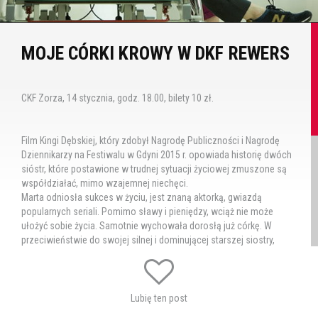
MOJE CÓRKI KROWY W DKF REWERS
CKF Zorza, 14 stycznia, godz. 18.00, bilety 10 zł.
Film Kingi Dębskiej, który zdobył Nagrodę Publiczności i Nagrodę
Dziennikarzy na Festiwalu w Gdyni 2015 r. opowiada historię dwóch
sióstr, które postawione w trudnej sytuacji życiowej zmuszone są
współdziałać, mimo wzajemnej niechęci.
Marta odniosła sukces w życiu, jest znaną aktorką, gwiazdą
popularnych seriali. Pomimo sławy i pieniędzy, wciąż nie może
ułożyć sobie życia. Samotnie wychowała dorosłą już córkę. W
przeciwieństwie do swojej silnej i dominującej starszej siostry,
Kasia jest wrażliwa i ma skłonność do egzaltacji. Pracuje jako
nauczycielka, jej małżeństwo jest dalekie od ideału. Mąż Kasi to
życiowy nieudacznik, który bezskutecznie poszukuje pracy. Siostry
nie przepadają za sobą, ale nagła choroba matki zmusza je do
Lubię ten post
wspólnego działania. Muszą zaopiekować się ukochanym, ale