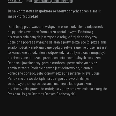
563 00 81
, e-mail:
sekretariat@chdkchelm.pl
)
Dane kontaktowe inspektora ochrony danych: adres e-mail:
inspektor@cbi24.pl
Dane będą przetwarzane wyłącznie w celu udzielenia odpowiedzi
na pytanie zawarte w formularzu kontaktowym. Podstawą
przetwarzania danych jest zgoda osoby, której dane dotyczą,
udzielona poprzez wyraźne działanie potwierdzające (tj. przesłanie
wiadomości). Pani/Pana dane będą przetwarzane nie dłużej, niż jest
to konieczne do udzielenia odpowiedzi, a po tym czasie mogą być
przetwarzane do czasu przedawnienia ewentualnych roszczeń.
Dane są ujawniane wyłącznie osobom upoważnionym przez
administratora. Podanie danych jest dobrowolne, niemniej
konieczne do tego, żeby odpowiedzieć na pytanie. Przysługuje
Pani/Panu prawo do żądania dostępu do swoich danych
osobowych, ich sprostowania, usunięcia lub ograniczenia
przetwarzania, prawo do cofnięcia zgody oraz wniesienia skargi do
Prezesa Urzędu Ochrony Danych Osobowych".