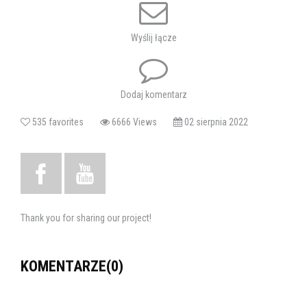
Zapraszamy!
Tagi:
koncert
muzyczna skarpa
yaroo
Wyślij łącze
Dodaj komentarz
535 favorites
6666 Views
02 sierpnia 2022
Thank you for sharing our project!
KOMENTARZE(0)