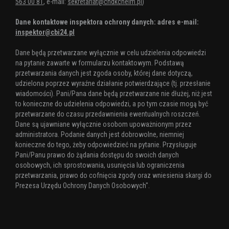
563 00 81
, e-mail:
sekretariat@chdkchelm.pl
)
Dane kontaktowe inspektora ochrony danych: adres e-mail:
inspektor@cbi24.pl
Dane będą przetwarzane wyłącznie w celu udzielenia odpowiedzi
na pytanie zawarte w formularzu kontaktowym. Podstawą
przetwarzania danych jest zgoda osoby, której dane dotyczą,
udzielona poprzez wyraźne działanie potwierdzające (tj. przesłanie
wiadomości). Pani/Pana dane będą przetwarzane nie dłużej, niż jest
to konieczne do udzielenia odpowiedzi, a po tym czasie mogą być
przetwarzane do czasu przedawnienia ewentualnych roszczeń.
Dane są ujawniane wyłącznie osobom upoważnionym przez
administratora. Podanie danych jest dobrowolne, niemniej
konieczne do tego, żeby odpowiedzieć na pytanie. Przysługuje
Pani/Panu prawo do żądania dostępu do swoich danych
osobowych, ich sprostowania, usunięcia lub ograniczenia
przetwarzania, prawo do cofnięcia zgody oraz wniesienia skargi do
Prezesa Urzędu Ochrony Danych Osobowych".