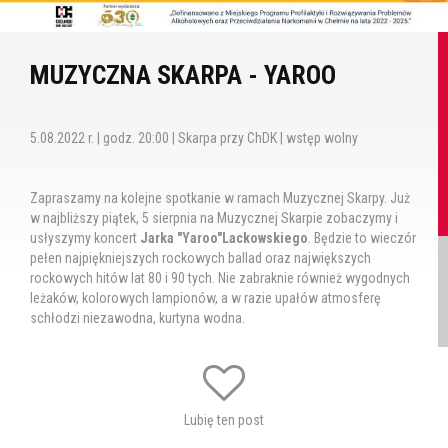
MUZYCZNA SKARPA - YAROO
5.08.2022 r. | godz. 20:00 | Skarpa przy ChDK | wstęp wolny
Zapraszamy na kolejne spotkanie w ramach Muzycznej Skarpy. Już
w najbliższy piątek, 5 sierpnia na Muzycznej Skarpie zobaczymy i
usłyszymy koncert
Jarka "Yaroo"Lackowskiego
. Będzie to wieczór
pełen najpiękniejszych rockowych ballad oraz największych
rockowych hitów lat 80 i 90 tych. Nie zabraknie również wygodnych
leżaków, kolorowych lampionów, a w razie upałów atmosferę
schłodzi niezawodna, kurtyna wodna.
W razie niesprzyjających warunków pogodowych impreza zostanie
przeniesiona na salę widowiskową ChDK.
Cykl koncertów "Muzyczna Skarpa" dofinansowano z Miejskiego
Programu Profilaktyki i Rozwiązywania Problemów Alkoholowych
Lubię ten post
oraz Przeciwdziałania Narkomanii w Chełmie na lata 2022 - 2025.