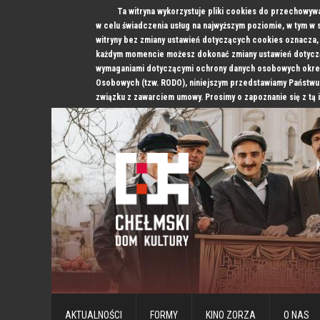
Ta witryna wykorzystuje pliki cookies do przechowyw
w celu świadczenia usług na najwyższym poziomie, w tym w
witryny bez zmiany ustawień dotyczących cookies oznacz
każdym momencie możesz dokonać zmiany ustawień dotyczą
wymaganiami dotyczącymi ochrony danych osobowych okre
Osobowych (tzw. RODO), niniejszym przedstawiamy Państwu
związku z zawarciem umowy. Prosimy o zapoznanie się z tą 
AKTUALNOŚCI
FORMY
KINO ZORZA
O NAS