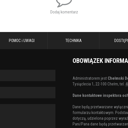
Dodaj komentarz
POMOC i UWAGI
TECHNIKA
DOSTĘP
OBOWIĄZEK INFORM
Administratorem jest
Chełmski D
Tysiąclecia 1, 22-100 Chełm, tel.
4
Dane kontaktowe inspektora och
Dane będą przetwarzane wyłącznie
formularzu kontaktowym. Podstaw
dotyczą, udzielona poprzez wyraźn
Pani/Pana dane będą przetwarzane 