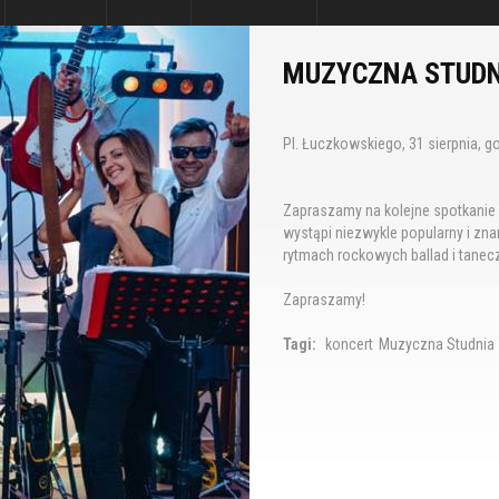
MUZYCZNA STUDN
Pl. Łuczkowskiego, 31 sierpnia, g
Zapraszamy na kolejne spotkanie
wystąpi niezwykle popularny i zn
rytmach rockowych ballad i tanecz
Zapraszamy!
Tagi:
koncert
Muzyczna Studnia