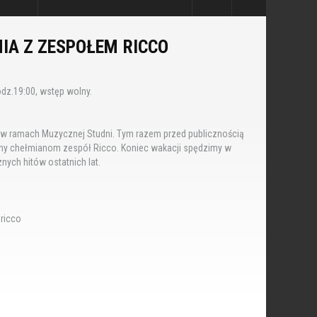
IA Z ZESPOŁEM RICCO
odz.19:00, wstęp wolny.
 w ramach Muzycznej Studni. Tym razem przed publicznością
any chełmianom zespół Ricco. Koniec wakacji spędzimy w
nych hitów ostatnich lat.
ricco