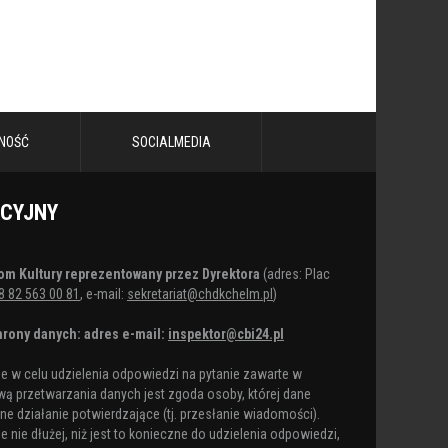
NOŚĆ
SOCIALMEDIA
ACYJNY
om Kultury reprezentowany przez Dyrektora
(adres: Plac
8 82 563 00 81
, e-mail:
sekretariat@chdkchelm.pl
)
rony danych: adres e-mail:
inspektor@cbi24.pl
 w celu udzielenia odpowiedzi na pytanie zawarte w
ą przetwarzania danych jest zgoda osoby, której dane
e działanie potwierdzające (tj. przesłanie wiadomości).
nie dłużej, niż jest to konieczne do udzielenia odpowiedzi,