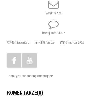
Bezpłatne wejściówki do odebrania w kasach Chełmskiego Domu
Kultury.
Wyślij łącze
Tagi:
muzyka ziemi świetej
koncert
Dodaj komentarz
454 favorites
4138 Views
15 marca 2025
Thank you for sharing our project!
KOMENTARZE(0)