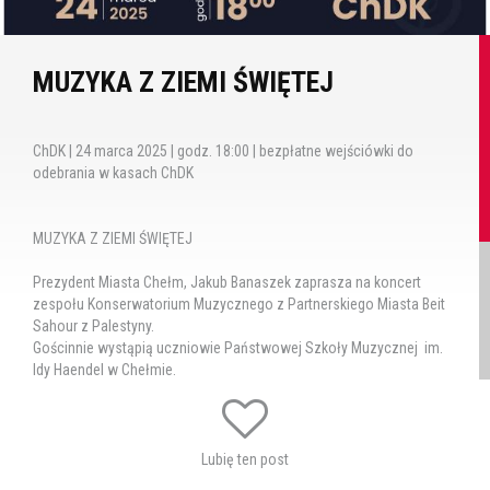
MUZYKA Z ZIEMI ŚWIĘTEJ
ChDK | 24 marca 2025 | godz. 18:00 | bezpłatne wejściówki do
odebrania w kasach ChDK
MUZYKA Z ZIEMI ŚWIĘTEJ
Prezydent Miasta Chełm, Jakub Banaszek zaprasza na koncert
zespołu Konserwatorium Muzycznego z Partnerskiego Miasta Beit
Sahour z Palestyny.
Gościnnie wystąpią uczniowie Państwowej Szkoły Muzycznej im.
Idy Haendel w Chełmie.
Kiedy? 24 marca 2025 roku godz. 18:00
Lubię ten post
Gdzie? Chełmski Dom Kultury