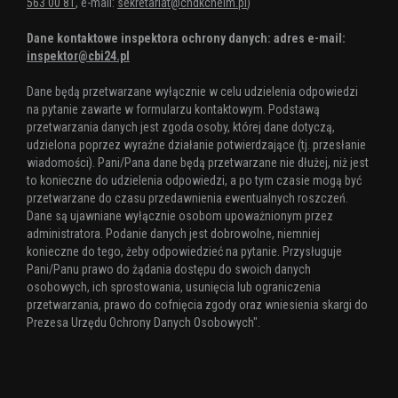
563 00 81
, e-mail:
sekretariat@chdkchelm.pl
)
Dane kontaktowe inspektora ochrony danych: adres e-mail:
inspektor@cbi24.pl
Dane będą przetwarzane wyłącznie w celu udzielenia odpowiedzi
na pytanie zawarte w formularzu kontaktowym. Podstawą
przetwarzania danych jest zgoda osoby, której dane dotyczą,
udzielona poprzez wyraźne działanie potwierdzające (tj. przesłanie
wiadomości). Pani/Pana dane będą przetwarzane nie dłużej, niż jest
to konieczne do udzielenia odpowiedzi, a po tym czasie mogą być
przetwarzane do czasu przedawnienia ewentualnych roszczeń.
Dane są ujawniane wyłącznie osobom upoważnionym przez
administratora. Podanie danych jest dobrowolne, niemniej
konieczne do tego, żeby odpowiedzieć na pytanie. Przysługuje
Pani/Panu prawo do żądania dostępu do swoich danych
osobowych, ich sprostowania, usunięcia lub ograniczenia
przetwarzania, prawo do cofnięcia zgody oraz wniesienia skargi do
Prezesa Urzędu Ochrony Danych Osobowych".