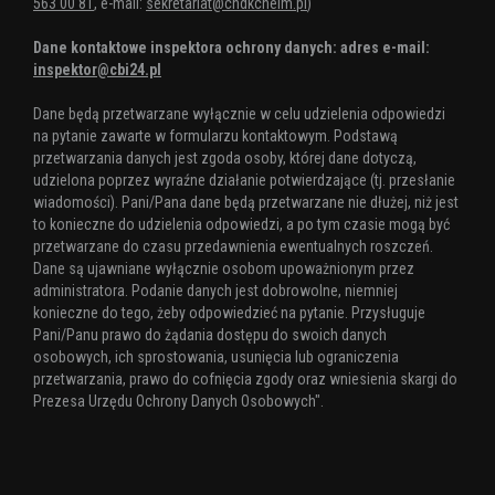
563 00 81
, e-mail:
sekretariat@chdkchelm.pl
)
18:00 Koncert Adam Szabat
PTTK
Dane kontaktowe inspektora ochrony danych: adres e-mail:
– 20:00 - Chełm Nocą – Zwiedzanie z Przewodnikiem PTTK, (zbiórka
przy Kinie Zorza)
inspektor@cbi24.pl
Plac dr. E. Łuczkowskiego -
wystawa plenerowa „Dawny Rynek. Ratusz
staromiejski i kamienica starosty Wojciecha Węglińskiego“
Dane będą przetwarzane wyłącznie w celu udzielenia odpowiedzi
na pytanie zawarte w formularzu kontaktowym. Podstawą
20:30 - Fireshow – Teatr Hesperydy z Klubu Wojskowego w Chełmie
przetwarzania danych jest zgoda osoby, której dane dotyczą,
udzielona poprzez wyraźne działanie potwierdzające (tj. przesłanie
Tagi:
wiadomości). Pani/Pana dane będą przetwarzane nie dłużej, niż jest
korycki
żukowska
koncert
amfiteatr kumowa dolina
noc
kultury
to konieczne do udzielenia odpowiedzi, a po tym czasie mogą być
przetwarzane do czasu przedawnienia ewentualnych roszczeń.
Dane są ujawniane wyłącznie osobom upoważnionym przez
administratora. Podanie danych jest dobrowolne, niemniej
konieczne do tego, żeby odpowiedzieć na pytanie. Przysługuje
Pani/Panu prawo do żądania dostępu do swoich danych
osobowych, ich sprostowania, usunięcia lub ograniczenia
przetwarzania, prawo do cofnięcia zgody oraz wniesienia skargi do
Prezesa Urzędu Ochrony Danych Osobowych".