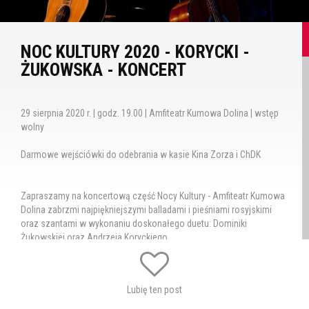
NOC KULTURY 2020 - KORYCKI -
ŻUKOWSKA - KONCERT
29 sierpnia 2020 r. | godz. 19.00 | Amfiteatr Kumowa Dolina | wstęp
wolny
Darmowe wejściówki do odebrania w kasie Kina Zorza i ChDK
Zapraszamy na koncertową część Nocy Kultury - Amfiteatr Kumowa
Dolina zabrzmi najpiękniejszymi balladami i pieśniami rosyjskimi
oraz szantami w wykonaniu doskonałego duetu: Dominiki
Żukowskiej oraz Andrzeja Koryckiego.
Przed koncertem duetu Korycki / Żukowska zaprezentuje się
sprawdzona, chełmska formacja Eclectic Music.
Lubię ten post