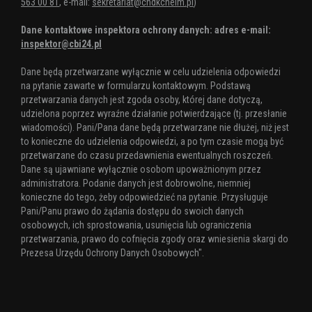
563 00 81
, e-mail:
sekretariat@chdkchelm.pl
)
Dane kontaktowe inspektora ochrony danych: adres e-mail:
inspektor@cbi24.pl
Dane będą przetwarzane wyłącznie w celu udzielenia odpowiedzi
na pytanie zawarte w formularzu kontaktowym. Podstawą
przetwarzania danych jest zgoda osoby, której dane dotyczą,
udzielona poprzez wyraźne działanie potwierdzające (tj. przesłanie
wiadomości). Pani/Pana dane będą przetwarzane nie dłużej, niż jest
to konieczne do udzielenia odpowiedzi, a po tym czasie mogą być
przetwarzane do czasu przedawnienia ewentualnych roszczeń.
Dane są ujawniane wyłącznie osobom upoważnionym przez
administratora. Podanie danych jest dobrowolne, niemniej
konieczne do tego, żeby odpowiedzieć na pytanie. Przysługuje
Pani/Panu prawo do żądania dostępu do swoich danych
osobowych, ich sprostowania, usunięcia lub ograniczenia
przetwarzania, prawo do cofnięcia zgody oraz wniesienia skargi do
Prezesa Urzędu Ochrony Danych Osobowych".