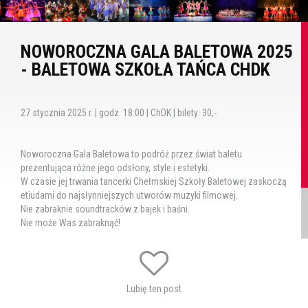
NOWOROCZNA GALA BALETOWA 2025
- BALETOWA SZKOŁA TAŃCA CHDK
27 stycznia 2025 r. | godz. 18:00 | ChDK | bilety: 30,-
Noworoczna Gala Baletowa to podróż przez świat baletu
prezentująca różne jego odsłony, style i estetyki.
W czasie jej trwania tancerki Chełmskiej Szkoły Baletowej zaskoczą
etiudami do najsłynniejszych utworów muzyki filmowej.
Nie zabraknie soundtracków z bajek i baśni.
Nie może Was zabraknąć!
Reżyseria i choreografia: Agata Grabałowska - Pyszniak
Tagi:
balet
baletowa szkoła tańca
noworczna gala
Lubię ten post
baletowa
taniec