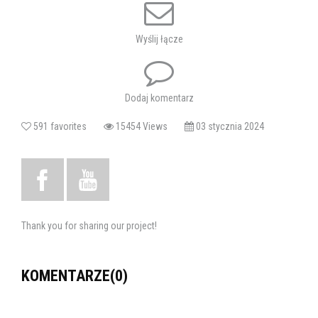
Tagi:
balet
taniec
baletowa szkoła tańca
Wyślij łącze
Dodaj komentarz
591 favorites
15454 Views
03 stycznia 2024
Thank you for sharing our project!
KOMENTARZE(0)