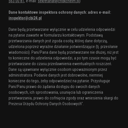
563 00 81
, e-mail:
sekretariat@chdkchelm.pl
)
Dane kontaktowe inspektora ochrony danych: adres e-mail:
inspektor@cbi24.pl
Dane będą przetwarzane wyłącznie w celu udzielenia odpowiedzi
na pytanie zawarte w formularzu kontaktowym. Podstawą
przetwarzania danych jest zgoda osoby, której dane dotyczą,
udzielona poprzez wyraźne działanie potwierdzające (tj. przesłanie
wiadomości). Pani/Pana dane będą przetwarzane nie dłużej, niż jest
to konieczne do udzielenia odpowiedzi, a po tym czasie mogą być
przetwarzane do czasu przedawnienia ewentualnych roszczeń.
Dane są ujawniane wyłącznie osobom upoważnionym przez
administratora. Podanie danych jest dobrowolne, niemniej
konieczne do tego, żeby odpowiedzieć na pytanie. Przysługuje
Pani/Panu prawo do żądania dostępu do swoich danych
osobowych, ich sprostowania, usunięcia lub ograniczenia
przetwarzania, prawo do cofnięcia zgody oraz wniesienia skargi do
Prezesa Urzędu Ochrony Danych Osobowych".