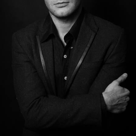
Państwowej Szkole Muzycznej im. Stanisława Moniuszki w
Ciechanowie, której jest absolwentem, a od 2005 r. jest również
pedagogiem w Zespole Państwowych Szkół Muzycznych im
Fryderyka Chopina w Warszawie. Nagrywał dla Polskiego Radia i
Telewizji Polskiej (m.in. muzyka do filmów Mój Nikifor i Plac
Zbawiciela). Brał udział w produkcjach telewizyjnych „Róże Gali”,
„Przebojowa Noc”, „Złota Sobota”, a także w pierwszym na świecie
musicalu w 3D o Poli Negri "Polita". Współpracuje z wieloma
instrumentalistami i wokalistami. Towarzyszył m.in. Gwendolyn
Bradley podczas jej koncertów w Polsce oraz Roxanie Briban
podczas uroczystego koncertu z okazji Dnia Narodowego Rumunii
na Zamku Królewskim w Warszawie. Kieruje także zespołem
Intermezzo, współpracuje również ze Studiem Accantus.
Tagi:
muscial
koncert
piosenka aktorska
Adrian Wiśniewski