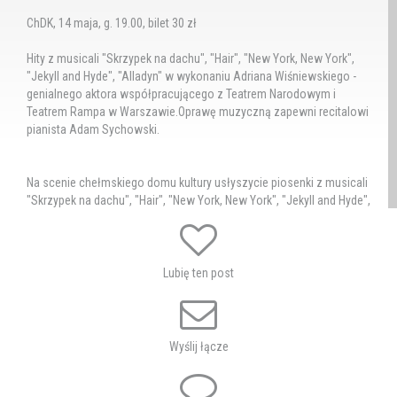
ChDK, 14 maja, g. 19.00, bilet 30 zł
Hity z musicali "Skrzypek na dachu", "Hair", "New York, New York",
"Jekyll and Hyde", "Alladyn" w wykonaniu Adriana Wiśniewskiego -
genialnego aktora współpracującego z Teatrem Narodowym i
Teatrem Rampa w Warszawie.Oprawę muzyczną zapewni recitalowi
pianista Adam Sychowski.
Na scenie chełmskiego domu kultury usłyszycie piosenki z musicali
"Skrzypek na dachu", "Hair", "New York, New York", "Jekyll and Hyde",
"Alladyn". W repertuarze znajdą się też utwory kabaretowe i szlagiery
muzyki rozrywkowej. Zatem każdy bez względu na wiek znajdzie
coś dla siebie. Adrian Wiśniewski jest filarem studia muzycznego
ACCANTUS, które ma ogromną grupę fanów. Od października jest
Lubię ten post
pedagogiem Chełmskiej Akademii Musicalowej!
Adrian Wiśniewski - Absolwent Państwowej Wyższej Szkoły
Teatralnej im. L. Solskiego w Krakowie, na Wydziale Aktorskim ze
Wyślij łącze
specjalizacją wokalno-estradową. Zagrał w dwóch
przedstawieniach dyplomowych w reż. Wojciecha Kościelniaka: rolę
Demetriusza w "Śnie Nocy Letniej. Trans-Operze" oraz Józefa K. w