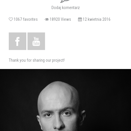
"Procesie – spektaklu muzycznym". W pracy nad "Procesem" pełnił
Dodaj komentarz
również funkcję asystenta reżysera. Zadebiutował na deskach
Teatru Muzycznego Capitol we Wrocławiu, gdzie zagrał Hipolita w
1067 favorites
18920 Views
12 kwietnia 2016
"Idiocie" w reż. W. Kościelniaka, ponadto współpracował z Gliwickim
Teatrem Muzycznym, Teatrem Nowym w Poznaniu oraz Teatrem
Narodowym w Warszawie. Obecnie współpracuje ze Studiem
ACCANTUS oraz Teatrem Rampa w Warszawie. Na swoim koncie
ma epizody w serialach (m.in.) "M jak Miłość", "Klan", "Na dobre i na
złe", "Pierwsza miłość". Prowadzi również zajęcia i warsztaty
aktorskie w Bemowskim Centrum Kultury, w Chełmskim Domu
Thank you for sharing our project!
Kultury (Chadek Musical Academy), Teatrze Muzycznym "Tintilo"
oraz na Obozach Artystycznych i warsztatach MUSICALOWO.PL,
których jest współtwórcą.
Adam Sychowski - Ukończył Akademię Muzyczną im. Fryderyka
Chopina w Warszawie w klasie Jerzego Sterczyńskiego. Od 1997
roku nieprzerwanie realizuje koncerty edukacyjne Filharmonii
Narodowej. Występuje także w spektaklach tematycznych Teatru
Buffo, gdzie m.in. wspólnie z Januszem Stokłosą gra duety
fortepianowe. Współpracował z Teatrem Komedia, orkiestrą
Concentus Pro Arte, Teatrem IMKA. Oprócz czynnej działalności
koncertowej, pianista pracuje od 1996 r. jako pedagog w