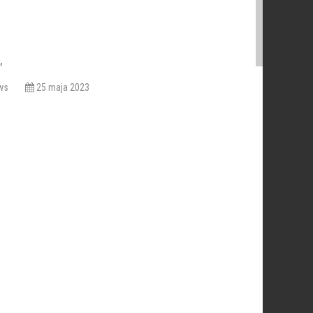
,
iews
25 maja 2023
ChDK
ec współczesny
tango argentynskie