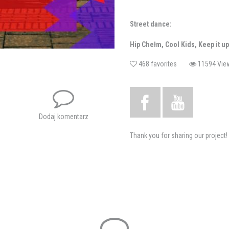
Street dance:
Hip Chełm, Cool Kids, Keep it up
468 favorites
11594 V
Tanga argentyńskiego:
Milonga Brava, Mia Vida
Dodaj komentarz
Thank you for sharing our project!
Wokalistki ze Studia Piosenki 
Tagi:
taniec
śpiew
hip hop
tani