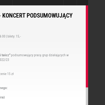
 - KONCERT PODSUMOWUJĄCY
00 | bilety: 15,-
i tańcz"
podsumowujący pracę grup działających w
2022/23
cenie 15 zł
snego:
iraż