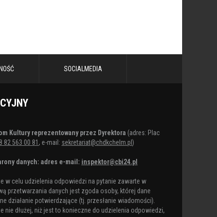
NOŚĆ
SOCIALMEDIA
ACYJNY
om Kultury reprezentowany przez Dyrektora
(adres: Plac
8 82 563 00 81
, e-mail:
sekretariat@chdkchelm.pl
)
rony danych: adres e-mail:
inspektor@cbi24.pl
 w celu udzielenia odpowiedzi na pytanie zawarte w
ą przetwarzania danych jest zgoda osoby, której dane
e działanie potwierdzające (tj. przesłanie wiadomości).
nie dłużej, niż jest to konieczne do udzielenia odpowiedzi,