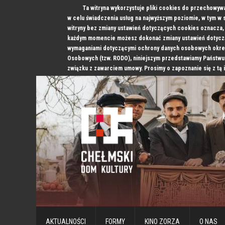
Ta witryna wykorzystuje pliki cookies do przechowyw
w celu świadczenia usług na najwyższym poziomie, w tym w
witryny bez zmiany ustawień dotyczących cookies oznacz
każdym momencie możesz dokonać zmiany ustawień dotyczą
wymaganiami dotyczącymi ochrony danych osobowych okre
Osobowych (tzw. RODO), niniejszym przedstawiamy Państwu
związku z zawarciem umowy. Prosimy o zapoznanie się z tą 
AKTUALNOŚCI
FORMY
KINO ZORZA
O NAS