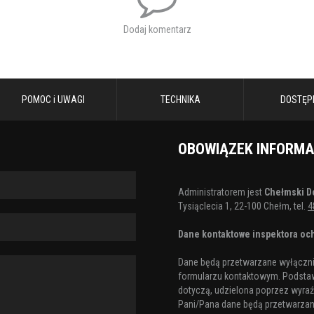
Dodaj komentarz
POMOC i UWAGI
TECHNIKA
DOSTĘP
OBOWIĄZEK INFORM
Administratorem jest
Chełmski D
Tysiąclecia 1, 22-100 Chełm, tel.
4
Dane kontaktowe inspektora och
Dane będą przetwarzane wyłącznie
formularzu kontaktowym. Podstaw
dotyczą, udzielona poprzez wyraźn
Pani/Pana dane będą przetwarzane 