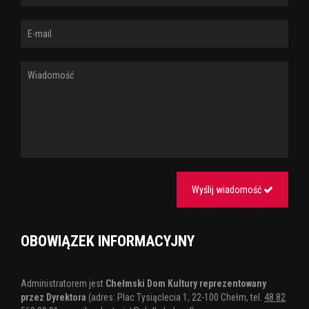
Facebook:
www.facebook.com/swinkapeppanazywo
Tagi:
teatr
dla dzieci
Wyślij wiadomość
OBOWIĄZEK INFORMACYJNY
Administratorem jest
Chełmski Dom Kultury reprezentowany
przez Dyrektora
(adres: Plac Tysiąclecia 1, 22-100 Chełm, tel.
48 82