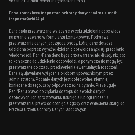
563 00 81
, e-mail:
sekretariat@chdkchelm.pl
)
Dane kontaktowe inspektora ochrony danych: adres e-mail:
inspektor@cbi24.pl
Dane będą przetwarzane wyłącznie w celu udzielenia odpowiedzi
na pytanie zawarte w formularzu kontaktowym. Podstawą
przetwarzania danych jest zgoda osoby, której dane dotyczą,
udzielona poprzez wyraźne działanie potwierdzające (tj. przesłanie
wiadomości). Pani/Pana dane będą przetwarzane nie dłużej, niż jest
to konieczne do udzielenia odpowiedzi, a po tym czasie mogą być
przetwarzane do czasu przedawnienia ewentualnych roszczeń.
Dane są ujawniane wyłącznie osobom upoważnionym przez
administratora. Podanie danych jest dobrowolne, niemniej
konieczne do tego, żeby odpowiedzieć na pytanie. Przysługuje
Pani/Panu prawo do żądania dostępu do swoich danych
osobowych, ich sprostowania, usunięcia lub ograniczenia
przetwarzania, prawo do cofnięcia zgody oraz wniesienia skargi do
Prezesa Urzędu Ochrony Danych Osobowych".