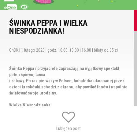
ŚWINKA PEPPA I WIELKA
NIESPODZIANKA!
ChDK | 1 lutego 2020 | godz. 10:00, 13.00 i 16.00 | bilety od 35 zł
Świnka Peppa i przyjaciele zapraszają na wyjątkowy spektakl
pełen śpiewu, tań
ca
i zabawy. Po raz pierwszy w Polsce, bohaterka ukochanej przez
dzieci kresk
ó
wki schodzi z ekranu, aby powitać fan
ó
w i wsp
ó
lnie
świętować swoje urodziny
.
Wielka Niespodzianka!
Dziś dzień urodzin Świnki Peppy. Wszyscy domownicy są
podekscytowani i wraz z udziałem widowni przygotowują
Lubię ten post
urodzinową niespodziankę dla bohaterki. Wśród śpiewu, tańca i
zabawy cała rodzinka świnek będzie wybierała dekoracje i kostiumy.