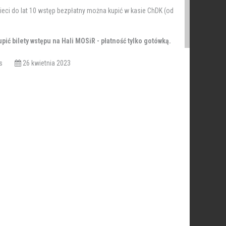
zieci do lat 10 wstęp bezpłatny można kupić w kasie ChDK (od
ić bilety wstępu na Hali MOSiR - płatność tylko gotówką.
iews
26 kwietnia 2023
zł/osoba w kombinacji, 50 zł/osoba za styl na miejscu na
wką.
ie. Lubelskie Smakuj życie!
rszałek Województwa Lubelskiego Jarosław Stawiarski oraz
aszek.
dzień Tygodnik Lokalny, Bon Ton Radio i Super Tydzień
środek Sportu i Rekreacji w Chełmie oraz Polskie