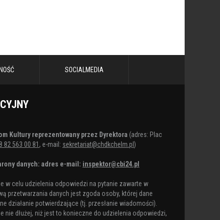
eładunkowe Marta Borsuk,
NOŚĆ
SOCIALMEDIA
y Auto od A do Z,
ACYJNY
b-el - instalacje elektryczne, fotowoltaika, pompy ciepła
eczeniowa,
om Kultury reprezentowany przez Dyrektora
(adres: Plac
8 82 563 00 81
, e-mail:
sekretariat@chdkchelm.pl
)
rony danych: adres e-mail:
inspektor@cbi24.pl
 w celu udzielenia odpowiedzi na pytanie zawarte w
ełmie - opieka medyczna i masaże dla tancerzy,
ą przetwarzania danych jest zgoda osoby, której dane
e działanie potwierdzające (tj. przesłanie wiadomości).
tanecznym
nie dłużej, niż jest to konieczne do udzielenia odpowiedzi,