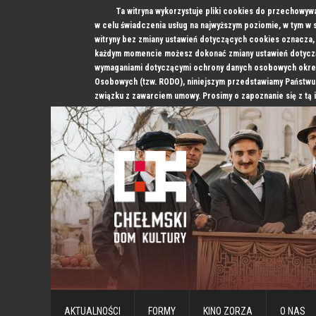
Ta witryna wykorzystuje pliki cookies do przechowyw
w celu świadczenia usług na najwyższym poziomie, w tym w
witryny bez zmiany ustawień dotyczących cookies oznacz
każdym momencie możesz dokonać zmiany ustawień dotyczą
wymaganiami dotyczącymi ochrony danych osobowych okre
Osobowych (tzw. RODO), niniejszym przedstawiamy Państwu
związku z zawarciem umowy. Prosimy o zapoznanie się z tą 
AKTUALNOŚCI
FORMY
KINO ZORZA
O NAS