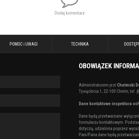
Austria Juice,
Dodaj komentarz
Marta i Jacek Borsuk - Usługi Prz
Karol Borsuk,
POMOC i UWAGI
TECHNIKA
DOSTĘP
Olga i Patryk Zając,
Jarosław Gilewicz właściciel firm
OBOWIĄZEK INFORM
Janusz Wróbel właściciel firmy Wró
Piotr Kuśmierz Kancelaria Ubezpi
Administratorem jest
Chełmski D
Tysiąclecia 1, 22-100 Chełm, tel.
4
Cukiernia Michał Grela,
Dane kontaktowe inspektora och
Społem – Gama,
Dane będą przetwarzane wyłącznie
Medyczne Studium Zawodowe w Ch
formularzu kontaktowym. Podstaw
dotyczą, udzielona poprzez wyraźn
Akces Dance – sklep z obuwiem 
Pani/Pana dane będą przetwarzane 