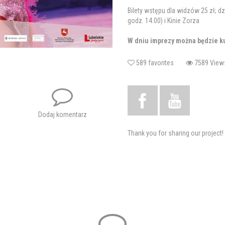
Bilety wstępu dla widzów 25 zł; d
godz. 14.00) i Kinie Zorza
W dniu imprezy można będzie kup
589 favorites
7589 V
Opłaty startowe dla tancerzy 50 
Hali MOSiR - płatność tylko gotó
Partnerem jest Województwo Lubelsk
Dodaj komentarz
Patronat nad wydarzeniem objął Ma
Thank you for sharing our project!
Prezydent Miasta Chełm Jakub Ban
Patronat medialny sprawuje Nowy ty
Chełmski
Współorganizatorem jest Miejski O
Towarzystwo Taneczne
Sponsorzy: