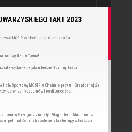
OWARZYSKIEGO TAKT 2023
Sportowa MOSiR w Chełmie, ul. Graniczna 2a
narodowy Dzień Tańca!
mowite wydarzenie jakim będzie
Turniej Tańca
na
Halę Sportową MOSiR w Chełmie przy ul. Granicznej 2a
rzy, barwnych kostiumów i pasji tanecznej.
WA zatańczą Grzegorz Zmokły i Magdalena Abramowicz
w, półfinaliści mistrzostw świata i Europy w tańcach