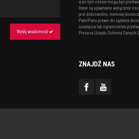
a po tym czasie mogą być przetw
Pracownia Krawiecka Lucyna
Dane są ujawniane wyłącznie os
jest dobrowolne, niemniej koniecz
Wysocki Coffee
Pani/Panu prawo do żądania dost
usunięcia lub ograniczenia przetw
Wyślij wiadomość
Foto-Ska - fotografia eventowa
Prezesa Urzędu Ochrony Danych 
Tagi:
taniec
taniec towarzyski
ZNAJDŹ NAS