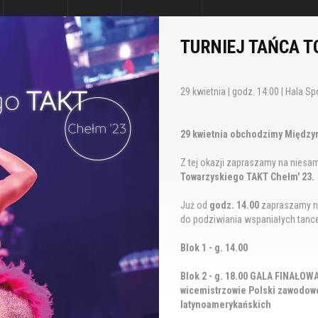
TURNIEJ TAŃCA T
29 kwietnia | godz. 14:00 | Hala 
29 kwietnia obchodzimy Między
Z tej okazji zapraszamy na niesa
Towarzyskiego TAKT Chełm' 23.
Już od
godz. 14.00
zapraszamy 
do podziwiania wspaniałych tance
Blok 1 - g. 14.00
Blok 2 - g. 18.00 GALA FINAŁO
wicemistrzowie Polski zawodowcó
latynoamerykańskich