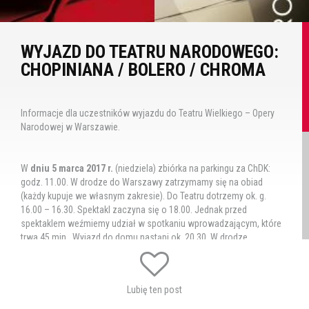
WYJAZD DO TEATRU NARODOWEGO:
CHOPINIANA / BOLERO / CHROMA
Informacje dla uczestników wyjazdu do Teatru Wielkiego – Opery
Narodowej w Warszawie.
W
dniu 5 marca 2017 r.
(niedziela) zbiórka na parkingu za ChDK:
godz. 11.00. W drodze do Warszawy zatrzymamy się na obiad
(każdy kupuje we własnym zakresie). Do Teatru dotrzemy ok. g.
16.00 – 16.30. Spektakl zaczyna się o 18.00.
Jednak przed
spektaklem weźmiemy udział w spotkaniu wprowadzającym, które
trwa 45 min. Wyjazd do domu nastąpi ok. 20.30. W drodze
powrotnej planujemy zatrzymać się na posiłek. Powrót ok. godz.
1.00 w nocy.
Lubię ten post
UWAGA: niepełnoletnich uczestników wyjazdu proszę o
wypełnienie poniższego oświadczenia i dostarczenie do ChDKu, lub