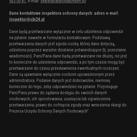
563 00 81
, e-mail:
sekretariat@chdkchelm.pl
)
Dane kontaktowe inspektora ochrony danych: adres e-mail:
inspektor@cbi24.pl
Dane będą przetwarzane wyłącznie w celu udzielenia odpowiedzi
na pytanie zawarte w formularzu kontaktowym. Podstawą
przetwarzania danych jest zgoda osoby, której dane dotyczą,
udzielona poprzez wyraźne działanie potwierdzające (tj. przesłanie
wiadomości). Pani/Pana dane będą przetwarzane nie dłużej, niż jest
to konieczne do udzielenia odpowiedzi, a po tym czasie mogą być
przetwarzane do czasu przedawnienia ewentualnych roszczeń.
Dane są ujawniane wyłącznie osobom upoważnionym przez
administratora. Podanie danych jest dobrowolne, niemniej
konieczne do tego, żeby odpowiedzieć na pytanie. Przysługuje
Pani/Panu prawo do żądania dostępu do swoich danych
osobowych, ich sprostowania, usunięcia lub ograniczenia
przetwarzania, prawo do cofnięcia zgody oraz wniesienia skargi do
Prezesa Urzędu Ochrony Danych Osobowych".