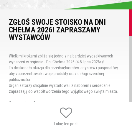
ZGŁOŚ SWOJE STOISKO NA DNI
CHEŁMA 2026! ZAPRASZAMY
WYSTAWCÓW
Wielkimi krokami zbliża się jedno z najbardziej wyczekiwanych
wydarzeń w regionie - Dni Chełma 2026 (4-5 lipca 2026r.)!
To doskonała okazja dla przedsiębiorców, artystów i pasjonatów,
aby zaprezentować swoje produkty oraz usługi szerokiej
publiczności.
Organizatorzy oficjalnie wystartowali z naborem i serdecznie
zapraszają do współtworzenia tego wyjątkowego święta miasta.
Kogo szukamy?
Strefa wystawiennicza jest otwarta na różnorodność.
Jeśli oferujesz unikalne produkty, to miejsce idealne dla Ciebie.
Lubię ten post
Poszukiwani są przede wszystkim: