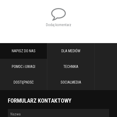
Zgłoszenia chętnych wystawców przyjmowane są tylko
do 30
czerwca 2026 roku.
Sam proces rejestracji jest bardzo prosty.
Wystarczy wykonać jeden telefon, aby zgłosić swoją chęć udziału.
Dodaj komentarz
Wszystkich niezbędnych informacji oraz szczegółów
organizacyjnych udzieli koordynator akcji:
Dane kontaktowe:
Osoba odpowiedzialna: Jarosław Lackowski
Telefon: +48 82 563 00 81 wew. 315
NAPISZ DO NAS
DLA MEDIÓW
Tagi:
dni chelma 2026
POMOC i UWAGI
TECHNIKA
DOSTĘPNOŚĆ
SOCIALMEDIA
FORMULARZ KONTAKTOWY