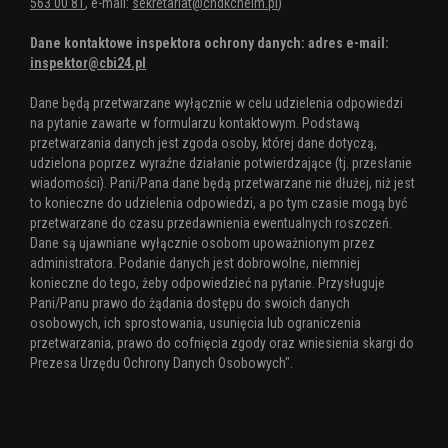
563 00 81
, e-mail:
sekretariat@chdkchelm.pl
)
Dane kontaktowe inspektora ochrony danych: adres e-mail:
inspektor@cbi24.pl
Dane będą przetwarzane wyłącznie w celu udzielenia odpowiedzi
na pytanie zawarte w formularzu kontaktowym. Podstawą
przetwarzania danych jest zgoda osoby, której dane dotyczą,
udzielona poprzez wyraźne działanie potwierdzające (tj. przesłanie
wiadomości). Pani/Pana dane będą przetwarzane nie dłużej, niż jest
to konieczne do udzielenia odpowiedzi, a po tym czasie mogą być
przetwarzane do czasu przedawnienia ewentualnych roszczeń.
Dane są ujawniane wyłącznie osobom upoważnionym przez
administratora. Podanie danych jest dobrowolne, niemniej
konieczne do tego, żeby odpowiedzieć na pytanie. Przysługuje
Pani/Panu prawo do żądania dostępu do swoich danych
osobowych, ich sprostowania, usunięcia lub ograniczenia
przetwarzania, prawo do cofnięcia zgody oraz wniesienia skargi do
Prezesa Urzędu Ochrony Danych Osobowych".