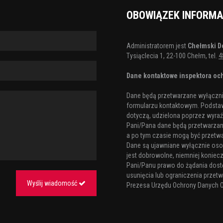
OBOWIĄZEK INFORM
Administratorem jest
Chełmski D
Tysiąclecia 1, 22-100 Chełm, tel.
4
Dane kontaktowe inspektora och
Dane będą przetwarzane wyłącznie
formularzu kontaktowym. Podstaw
dotyczą, udzielona poprzez wyraźn
Pani/Pana dane będą przetwarzane 
a po tym czasie mogą być przetw
Dane są ujawniane wyłącznie os
jest dobrowolne, niemniej koniecz
Pani/Panu prawo do żądania dost
usunięcia lub ograniczenia przetw
Wyślij wiadomość
Prezesa Urzędu Ochrony Danych 