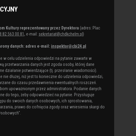
ACYJNY
om Kultury reprezentowany przez Dyrektora
(adres: Plac
8 82 563 00 81
, e-mail:
sekretariat@chdkchelm.pl
)
rony danych: adres e-mail:
inspektor@cbi24.pl
 w celu udzielenia odpowiedzi na pytanie zawarte w
ą przetwarzania danych jest zgoda osoby, której dane
e działanie potwierdzające (tj. przesłanie wiadomości).
nie dłużej, niż jest to konieczne do udzielenia odpowiedzi,
arzane do czasu przedawnienia ewentualnych roszczeń.
obom upoważnionym przez administratora. Podanie danych
ne do tego, żeby odpowiedzieć na pytanie. Przysługuje
ępu do swoich danych osobowych, ich sprostowania,
arzania, prawo do cofnięcia zgody oraz wniesienia skargi do
Osobowych".