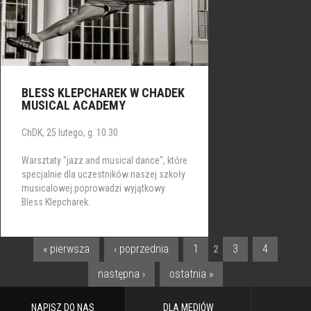
BLESS KLEPCHAREK W CHADEK
MUSICAL ACADEMY
ChDK, 25 lutego, g. 10.30
Warsztaty "jazz and musical dance", które
specjalnie dla uczestników naszej szkoły
musicalowej poprowadzi wyjątkowy
Bless Klepcharek.
« pierwsza
‹ poprzednia
1
3
4
2
STRONY
następna ›
ostatnia »
NAPISZ DO NAS
DLA MEDIÓW