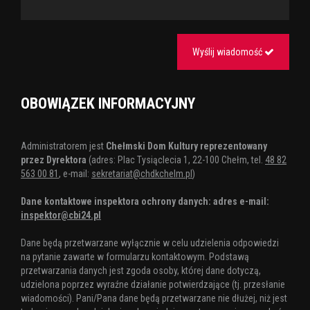
Wyślij wiadomość
OBOWIĄZEK INFORMACYJNY
Administratorem jest
Chełmski Dom Kultury reprezentowany
przez Dyrektora
(adres: Plac Tysiąclecia 1, 22-100 Chełm, tel.
48 82
563 00 81
, e-mail:
sekretariat@chdkchelm.pl
)
Dane kontaktowe inspektora ochrony danych: adres e-mail:
inspektor@cbi24.pl
Dane będą przetwarzane wyłącznie w celu udzielenia odpowiedzi
na pytanie zawarte w formularzu kontaktowym. Podstawą
przetwarzania danych jest zgoda osoby, której dane dotyczą,
udzielona poprzez wyraźne działanie potwierdzające (tj. przesłanie
wiadomości). Pani/Pana dane będą przetwarzane nie dłużej, niż jest