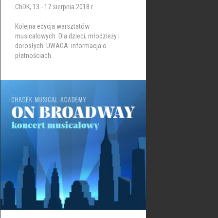
ChDK, 13 - 17 sierpnia 2018 r.
Kolejna edycja warsztatów
musicalowych. Dla dzieci, młodzieży i
dorosłych. UWAGA: informacja o
płatnościach.