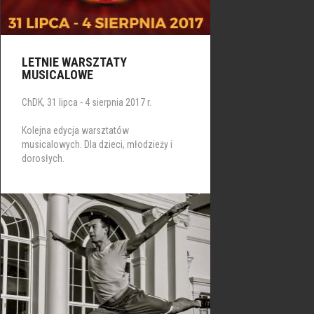
LETNIE WARSZTATY
MUSICALOWE
ChDK, 31 lipca - 4 sierpnia 2017 r.
Kolejna edycja warsztatów
musicalowych. Dla dzieci, młodzieży i
dorosłych.