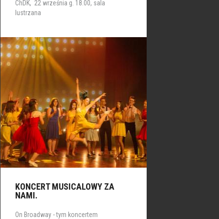
ChDK, 22 września g. 18.00, sala
lustrzana
KONCERT MUSICALOWY ZA
NAMI.
On Broadway - tym koncertem