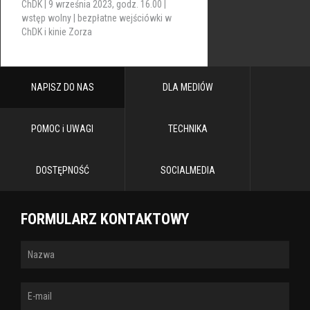
ChDK | 9 września 2023, godz. 16.00 |
wstęp wolny | bezpłatne wejściówki w
ChDK i kinie Zorza
NAPISZ DO NAS
DLA MEDIÓW
POMOC i UWAGI
TECHNIKA
DOSTĘPNOŚĆ
SOCIALMEDIA
FORMULARZ KONTAKTOWY