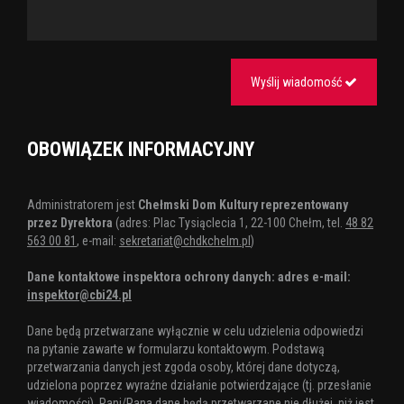
Wyślij wiadomość
OBOWIĄZEK INFORMACYJNY
Administratorem jest
Chełmski Dom Kultury reprezentowany
przez Dyrektora
(adres: Plac Tysiąclecia 1, 22-100 Chełm, tel.
48 82
563 00 81
, e-mail:
sekretariat@chdkchelm.pl
)
Dane kontaktowe inspektora ochrony danych: adres e-mail:
inspektor@cbi24.pl
Dane będą przetwarzane wyłącznie w celu udzielenia odpowiedzi
na pytanie zawarte w formularzu kontaktowym. Podstawą
przetwarzania danych jest zgoda osoby, której dane dotyczą,
udzielona poprzez wyraźne działanie potwierdzające (tj. przesłanie
wiadomości). Pani/Pana dane będą przetwarzane nie dłużej, niż jest