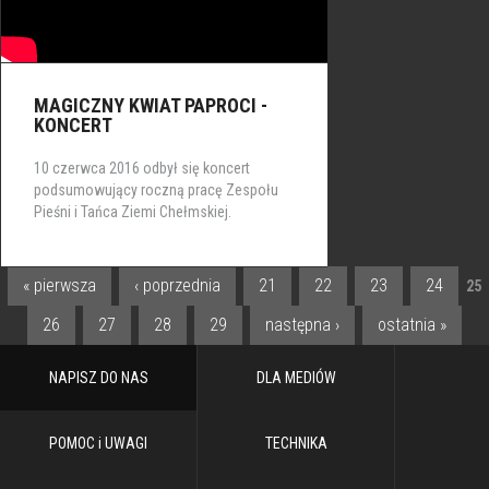
MAGICZNY KWIAT PAPROCI -
KONCERT
10 czerwca 2016 odbył się koncert
podsumowujący roczną pracę Zespołu
Pieśni i Tańca Ziemi Chełmskiej.
« pierwsza
‹ poprzednia
21
22
23
24
25
STRONY
26
27
28
29
następna ›
ostatnia »
NAPISZ DO NAS
DLA MEDIÓW
POMOC i UWAGI
TECHNIKA