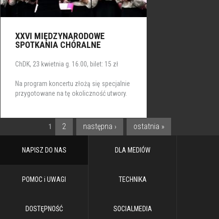
XXVI MIĘDZYNARODOWE
SPOTKANIA CHÓRALNE
ChDK, 23 kwietnia g. 16.00, bilet: 15 zł
Na program koncertu złożą się specjalnie
przygotowane na tę okoliczność utwory.
2
następna ›
ostatnia »
1
STRONY
NAPISZ DO NAS
DLA MEDIÓW
POMOC i UWAGI
TECHNIKA
DOSTĘPNOŚĆ
SOCIALMEDIA