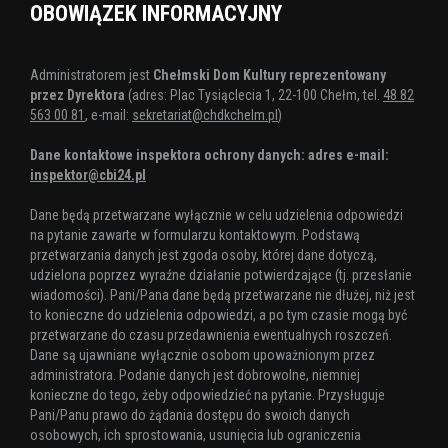
OBOWIĄZEK INFORMACYJNY
Administratorem jest
Chełmski Dom Kultury reprezentowany
przez Dyrektora
(adres: Plac Tysiąclecia 1, 22-100 Chełm, tel.
48 82
563 00 81
, e-mail:
sekretariat@chdkchelm.pl
)
Dane kontaktowe inspektora ochrony danych: adres e-mail:
inspektor@cbi24.pl
Dane będą przetwarzane wyłącznie w celu udzielenia odpowiedzi
na pytanie zawarte w formularzu kontaktowym. Podstawą
przetwarzania danych jest zgoda osoby, której dane dotyczą,
udzielona poprzez wyraźne działanie potwierdzające (tj. przesłanie
wiadomości). Pani/Pana dane będą przetwarzane nie dłużej, niż jest
to konieczne do udzielenia odpowiedzi, a po tym czasie mogą być
przetwarzane do czasu przedawnienia ewentualnych roszczeń.
Dane są ujawniane wyłącznie osobom upoważnionym przez
administratora. Podanie danych jest dobrowolne, niemniej
konieczne do tego, żeby odpowiedzieć na pytanie. Przysługuje
Pani/Panu prawo do żądania dostępu do swoich danych
osobowych, ich sprostowania, usunięcia lub ograniczenia