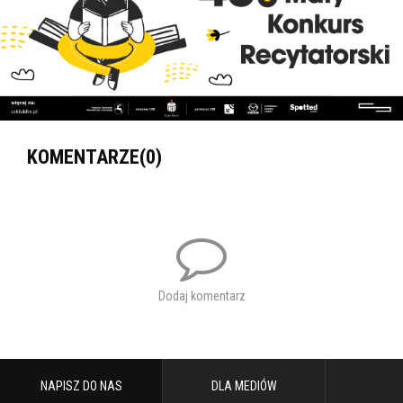
Regulamin konkursu do pobrania tu:
Załącznik
Wielkość
regulamin_43.mkr_.pdf
555.87 KB
Tagi:
konkurs
konkurs recytatorski
KOMENTARZE(0)
Dodaj komentarz
NAPISZ DO NAS
DLA MEDIÓW