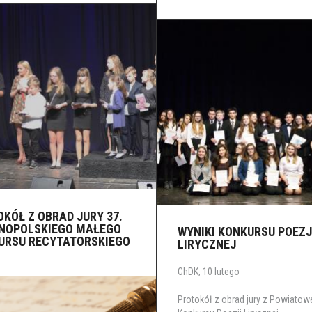
KÓŁ Z OBRAD JURY 37.
NOPOLSKIEGO MAŁEGO
WYNIKI KONKURSU POEZJ
URSU RECYTATORSKIEGO
LIRYCZNEJ
ChDK, 10 lutego
Protokół z obrad jury z Powiato