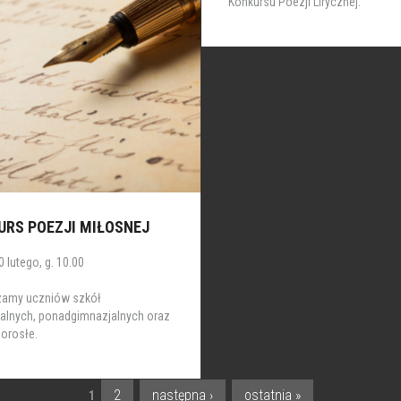
Konkursu Poezji Lirycznej.
URS POEZJI MIŁOSNEJ
 lutego, g. 10.00
zamy uczniów szkół
alnych, ponadgimnazjalnych oraz
orosłe.
2
następna ›
ostatnia »
1