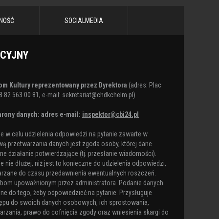
NOŚĆ
SOCIALMEDIA
ACYJNY
om Kultury reprezentowany przez Dyrektora
(adres: Plac
8 82 563 00 81
, e-mail:
sekretariat@chdkchelm.pl
)
rony danych: adres e-mail:
inspektor@cbi24.pl
 w celu udzielenia odpowiedzi na pytanie zawarte w
ą przetwarzania danych jest zgoda osoby, której dane
e działanie potwierdzające (tj. przesłanie wiadomości).
nie dłużej, niż jest to konieczne do udzielenia odpowiedzi,
arzane do czasu przedawnienia ewentualnych roszczeń.
obom upoważnionym przez administratora. Podanie danych
ne do tego, żeby odpowiedzieć na pytanie. Przysługuje
ępu do swoich danych osobowych, ich sprostowania,
arzania, prawo do cofnięcia zgody oraz wniesienia skargi do