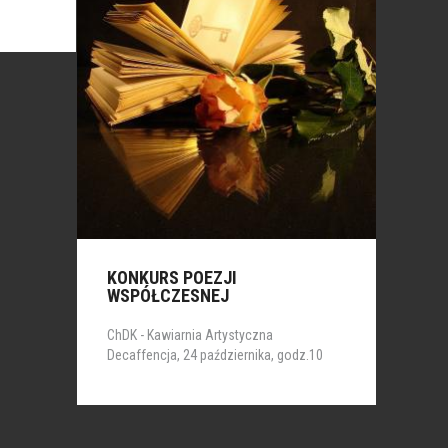
KONKURS POEZJI
WSPÓŁCZESNEJ
ChDK - Kawiarnia Artystyczna
Decaffencja, 24 października, godz.10