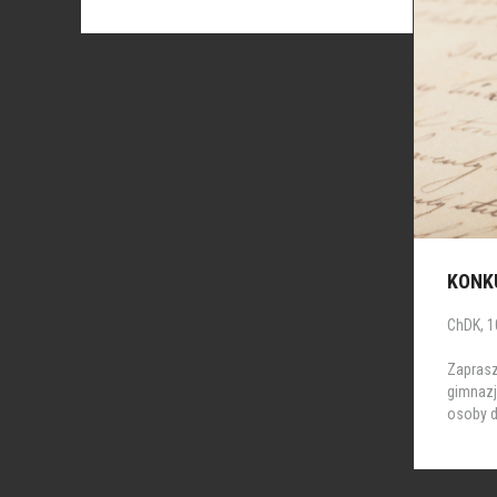
KONK
ChDK, 10
Zapras
gimnazj
osoby d