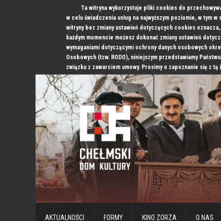
Ta witryna wykorzystuje pliki cookies do przechowyw
w celu świadczenia usług na najwyższym poziomie, w tym w
witryny bez zmiany ustawień dotyczących cookies oznacz
każdym momencie możesz dokonać zmiany ustawień dotyczą
wymaganiami dotyczącymi ochrony danych osobowych okre
Osobowych (tzw. RODO), niniejszym przedstawiamy Państwu
związku z zawarciem umowy. Prosimy o zapoznanie się z tą 
AKTUALNOŚCI
FORMY
KINO ZORZA
O NAS