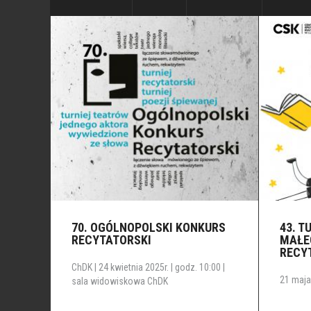
70. OGÓLNOPOLSKI KONKURS
43. T
RECYTATORSKI
MAŁE
RECY
ChDK | 24 kwietnia 2025r. | godz. 10:00 |
21 maja 
sala widowiskowa ChDK