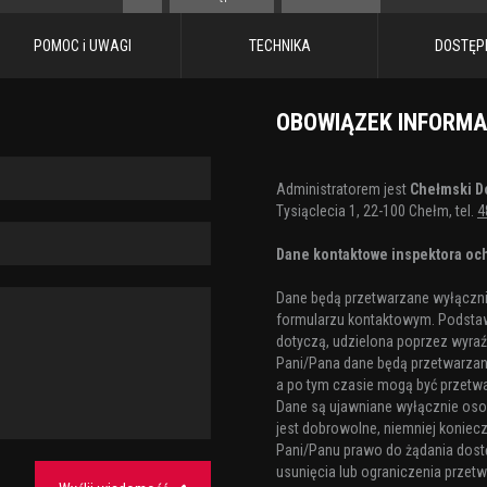
POMOC i UWAGI
TECHNIKA
DOSTĘP
OBOWIĄZEK INFORM
Administratorem jest
Chełmski D
Tysiąclecia 1, 22-100 Chełm, tel.
4
Dane kontaktowe inspektora och
Dane będą przetwarzane wyłącznie
formularzu kontaktowym. Podstaw
dotyczą, udzielona poprzez wyraźn
Pani/Pana dane będą przetwarzane 
a po tym czasie mogą być przetw
Dane są ujawniane wyłącznie os
jest dobrowolne, niemniej koniecz
Pani/Panu prawo do żądania dost
usunięcia lub ograniczenia przetw