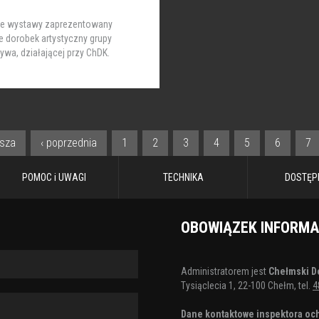
ie wystawy zaprezentowany
e dorobek artystyczny grupy
tywa, działającej przy ChDK.
wsza
‹ poprzednia
1
2
3
4
5
6
7
POMOC i UWAGI
TECHNIKA
DOSTĘP
OBOWIĄZEK INFORM
Administratorem jest
Chełmski D
Tysiąclecia 1, 22-100 Chełm, tel.
4
Dane kontaktowe inspektora och