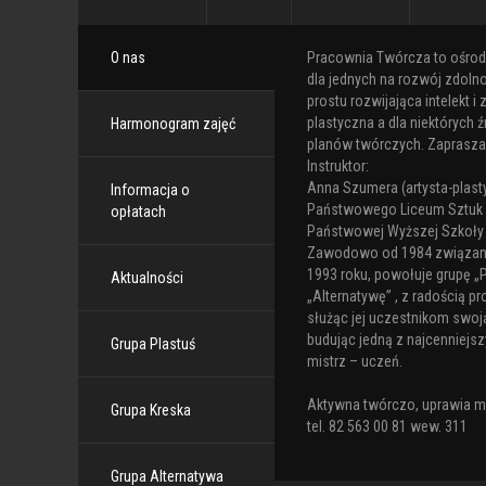
O nas
Pracownia Twórcza to ośrode
dla jednych na rozwój zdolno
prostu rozwijająca intelekt 
plastyczna a dla niektórych ź
Harmonogram zajęć
planów twórczych. Zaprasza
Instruktor:
Anna Szumera (artysta-plast
Informacja o
Państwowego Liceum Sztuk 
opłatach
Państwowej Wyższej Szkoły 
Zawodowo od 1984 związana
1993 roku, powołuje grupę „Pl
Aktualności
„Alternatywę” , z radością 
służąc jej uczestnikom swoj
budując jedną z najcenniejszy
Grupa Plastuś
mistrz – uczeń.
Aktywna twórczo, uprawia ma
Grupa Kreska
tel. 82 563 00 81 wew. 311
Grupa Alternatywa