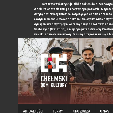
Ta witryna wykorzystuje pliki cookies do przechowyw
w celu świadczenia usług na najwyższym poziomie, w tym w
witryny bez zmiany ustawień dotyczących cookies oznacz
każdym momencie możesz dokonać zmiany ustawień dotyczą
wymaganiami dotyczącymi ochrony danych osobowych okre
Osobowych (tzw. RODO), niniejszym przedstawiamy Państwu
związku z zawarciem umowy. Prosimy o zapoznanie się z tą 
AKTUALNOŚCI
FORMY
KINO ZORZA
O NAS