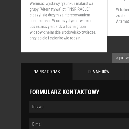
Wernisaż wystawy rysunku i malarstwa
grupy "Alternatywa" pt. "INSPIRACJE"
W trakc
cieszył się dużym zainteresowaniem
zostani
publiczności. W uroczystym otwarciu
Alterna
uczestniczyła bardzo liczna grupa
widzów-chełmskie środowisko twórcze,
przyjaciele i członkowie rodzin.
« pier
STRONY
NAPISZ DO NAS
DLA MEDIÓW
FORMULARZ KONTAKTOWY