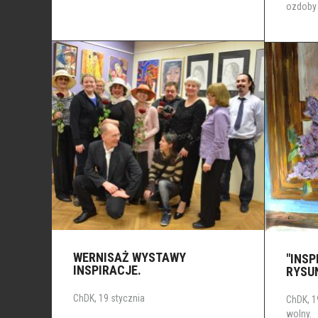
ozdoby 
WERNISAŻ WYSTAWY
"INSP
INSPIRACJE.
RYSU
ChDK, 19 stycznia
ChDK, 1
wolny.