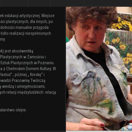
k edukacji artystycznej. Miejsce
ści plastycznych, dla innych, po
i zdolności manualne przygoda
ródło realizacji niespełnionych
my.
yk) jest absolwentką
Plastycznych w Zamościu i
Sztuk Plastycznych w Poznaniu.
 z Chełmskim Domem Kultury. W
astuś” , później „ Kreskę” i
prowadzi Pracownię Twórczą
ą wiedzą i umiejętnościami,
ch relacji międzyludzkich: relację
larstwo olejne.