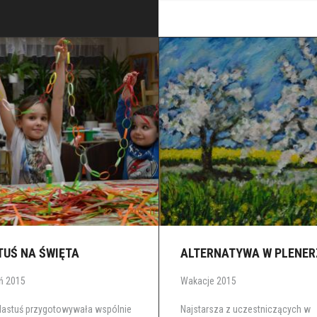
TUŚ NA ŚWIĘTA
ALTERNATYWA W PLENER
ń 2015
Wakacje 2015
lastuś przygotowywała wspólnie
Najstarsza z uczestniczących w