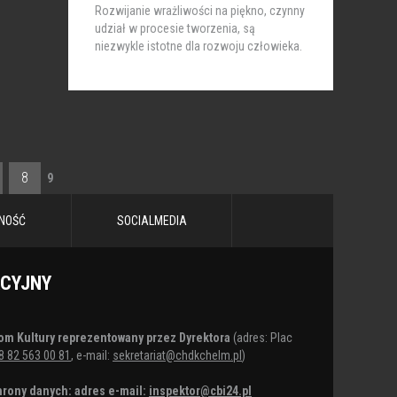
Rozwijanie wrażliwości na piękno, czynny
udział w procesie tworzenia, są
niezwykle istotne dla rozwoju człowieka.
8
9
NOŚĆ
SOCIALMEDIA
ACYJNY
om Kultury reprezentowany przez Dyrektora
(adres: Plac
8 82 563 00 81
, e-mail:
sekretariat@chdkchelm.pl
)
rony danych: adres e-mail:
inspektor@cbi24.pl