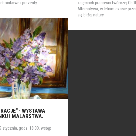
choinkowe i prezenty.
zajęciach pracowni twórczej ChDK
Alternatywa, w letnim czasie prze
się bliżej natury.
IRACJE" - WYSTAWA
NKU I MALARSTWA.
9 stycznia, godz. 18.00, wstęp