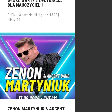
GŁOSU WARTE Z DEDYKACJĄ
DLA NAUCZYCIELI!
ChDK | 13 października| godz. 18:00 |
bilety: 20,-
ZENON MARTYNIUK & AKCENT