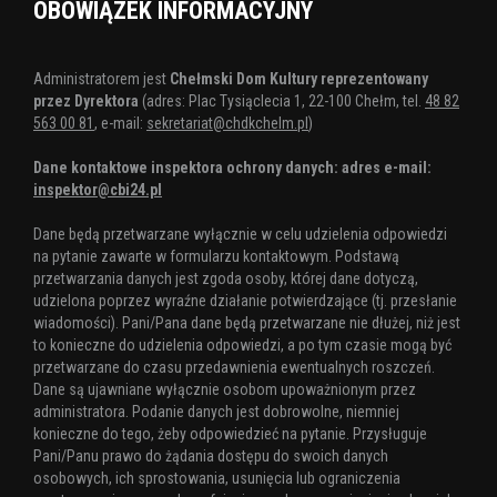
OBOWIĄZEK INFORMACYJNY
Administratorem jest
Chełmski Dom Kultury reprezentowany
przez Dyrektora
(adres: Plac Tysiąclecia 1, 22-100 Chełm, tel.
48 82
563 00 81
, e-mail:
sekretariat@chdkchelm.pl
)
Dane kontaktowe inspektora ochrony danych: adres e-mail:
inspektor@cbi24.pl
Dane będą przetwarzane wyłącznie w celu udzielenia odpowiedzi
na pytanie zawarte w formularzu kontaktowym. Podstawą
przetwarzania danych jest zgoda osoby, której dane dotyczą,
udzielona poprzez wyraźne działanie potwierdzające (tj. przesłanie
wiadomości). Pani/Pana dane będą przetwarzane nie dłużej, niż jest
to konieczne do udzielenia odpowiedzi, a po tym czasie mogą być
przetwarzane do czasu przedawnienia ewentualnych roszczeń.
Dane są ujawniane wyłącznie osobom upoważnionym przez
administratora. Podanie danych jest dobrowolne, niemniej
konieczne do tego, żeby odpowiedzieć na pytanie. Przysługuje
Pani/Panu prawo do żądania dostępu do swoich danych
osobowych, ich sprostowania, usunięcia lub ograniczenia