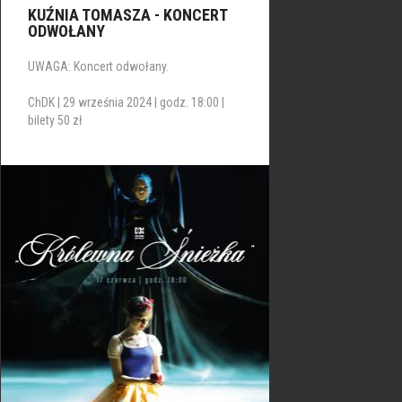
KUŹNIA TOMASZA - KONCERT
ODWOŁANY
UWAGA: Koncert odwołany.
ChDK | 29 września 2024 | godz. 18:00 |
bilety 50 zł