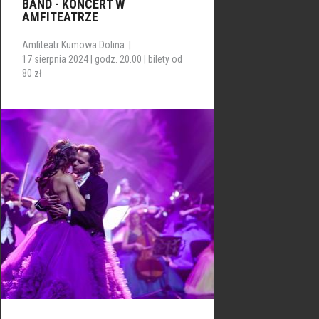
BAND - KONCERT W
AMFITEATRZE
Amfiteatr Kumowa Dolina |
17 sierpnia 2024 | godz. 20.00 | bilety od
80 zł