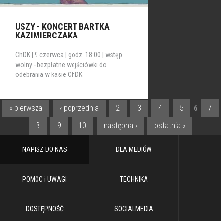
USZY - KONCERT BARTKA
KAZIMIERCZAKA
ChDK | 9 czerwca | godz. 18:00 | wstęp
wolny - bezpłatne wejściówki do
odebrania w kasie ChDK
« pierwsza
‹ poprzednia
2
3
4
5
7
6
STRONY
8
9
10
następna ›
ostatnia »
NAPISZ DO NAS
DLA MEDIÓW
POMOC i UWAGI
TECHNIKA
DOSTĘPNOŚĆ
SOCIALMEDIA