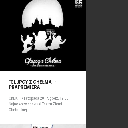
"GŁUPCY Z CHEŁMA" -
PRAPREMIERA
ChDK, 17 listopada 2017, godz. 19:00.
Najnowszy spektakl Teatru Ziemi
Chełmskiej.