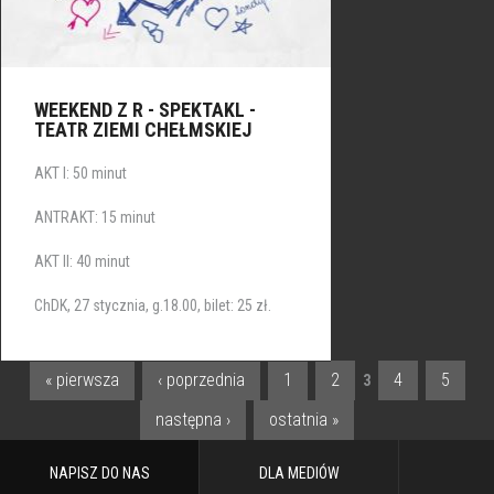
WEEKEND Z R - SPEKTAKL -
TEATR ZIEMI CHEŁMSKIEJ
AKT I: 50 minut
ANTRAKT: 15 minut
AKT II: 40 minut
ChDK, 27 stycznia, g.18.00, bilet: 25 zł.
« pierwsza
‹ poprzednia
1
2
4
5
3
STRONY
następna ›
ostatnia »
NAPISZ DO NAS
DLA MEDIÓW