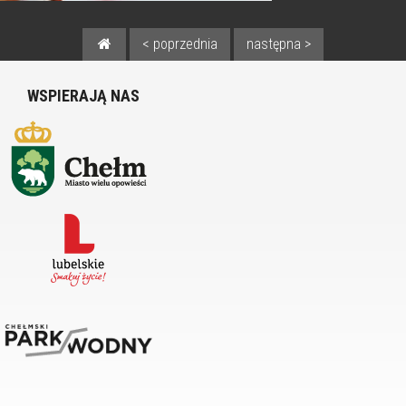
< poprzednia
następna >
WSPIERAJĄ NAS