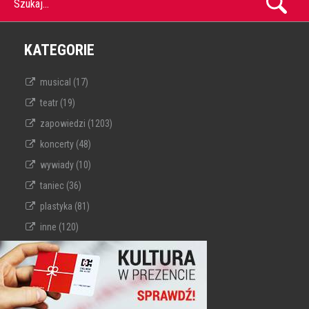
Szukaj...
KATEGORIE
musical (17)
teatr (19)
zapowiedzi (1203)
koncerty (48)
wywiady (10)
taniec (36)
plastyka (81)
inne (120)