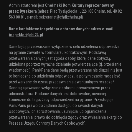
Administratorem jest
Chełmski Dom Kultury reprezentowany
przez Dyrektora
(adres: Plac Tysiąclecia 1, 22-100 Chełm, tel.
48 82
563 00 81
, e-mail:
sekretariat@chdkchelm.pl
)
Dane kontaktowe inspektora ochrony danych: adres e-mail:
inspektor@cbi24.pl
Dane będą przetwarzane wyłącznie w celu udzielenia odpowiedzi
na pytanie zawarte w formularzu kontaktowym. Podstawą
przetwarzania danych jest zgoda osoby, której dane dotyczą,
udzielona poprzez wyraźne działanie potwierdzające (tj. przesłanie
wiadomości). Pani/Pana dane będą przetwarzane nie dłużej, niż jest
to konieczne do udzielenia odpowiedzi, a po tym czasie mogą być
przetwarzane do czasu przedawnienia ewentualnych roszczeń.
Dane są ujawniane wyłącznie osobom upoważnionym przez
administratora. Podanie danych jest dobrowolne, niemniej
konieczne do tego, żeby odpowiedzieć na pytanie. Przysługuje
Pani/Panu prawo do żądania dostępu do swoich danych
osobowych, ich sprostowania, usunięcia lub ograniczenia
przetwarzania, prawo do cofnięcia zgody oraz wniesienia skargi do
Prezesa Urzędu Ochrony Danych Osobowych".