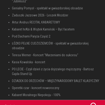
"Jubileusz"
Genialny Pomysł - spektakl w gwiazdorskiej obsadzie
Zaduszki Jazzowe 2026 - Leszek Możdżer
Artur Andrus RECITAL KABARETOWY
Kabaret hrAbi & Wojtek Kamiński – Być facetem
Pod Dachami Paryża Część 2
ŁÓŻKO PEŁNE CUDZOZIEMCÓW - spektakl w gwiazdorskiej
obsadzie
Teresa Werner - Koncert "Marzeniami do sukcesu"
Kasia Kowalska - koncert
PO LECIE - Czyli dzień z życia dojrzałego mężczyzny - Bartosz
Gajda Stand Up
DZIADEK DO ORZECHÓW – MIĘDZYNARODOWY BALET KLASYCZNY
Operetki czar - koncert noworoczny
Kabaret Moralnego Niepokoju - 100%