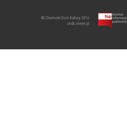
© Chełmski Dom Kultury 2016
chdk.chelm.pl