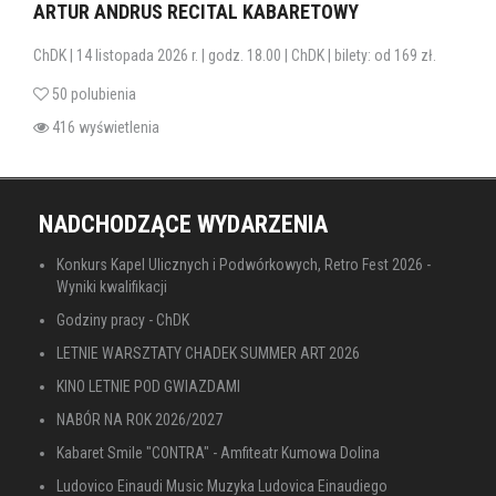
ARTUR ANDRUS RECITAL KABARETOWY
ChDK | 14 listopada 2026 r. | godz. 18.00 | ChDK | bilety: od 169 zł.
50 polubienia
416 wyświetlenia
NADCHODZĄCE WYDARZENIA
Konkurs Kapel Ulicznych i Podwórkowych, Retro Fest 2026 -
Wyniki kwalifikacji
Godziny pracy - ChDK
LETNIE WARSZTATY CHADEK SUMMER ART 2026
KINO LETNIE POD GWIAZDAMI
NABÓR NA ROK 2026/2027
Kabaret Smile "CONTRA" - Amfiteatr Kumowa Dolina
Ludovico Einaudi Music Muzyka Ludovica Einaudiego