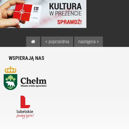
< poprzednia
następna >
WSPIERAJĄ NAS