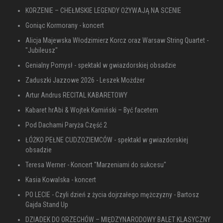
KORZENIE – CHEŁMSKIE LEGENDY OŻYWAJĄ NA SCENIE
Goniąc Kormorany - koncert
Alicja Majewska Włodzimierz Korcz oraz Warsaw String Quartet -
"Jubileusz"
Genialny Pomysł - spektakl w gwiazdorskiej obsadzie
Zaduszki Jazzowe 2026 - Leszek Możdżer
Artur Andrus RECITAL KABARETOWY
Kabaret hrAbi & Wojtek Kamiński – Być facetem
Pod Dachami Paryża Część 2
ŁÓŻKO PEŁNE CUDZOZIEMCÓW - spektakl w gwiazdorskiej
obsadzie
Teresa Werner - Koncert "Marzeniami do sukcesu"
Kasia Kowalska - koncert
PO LECIE - Czyli dzień z życia dojrzałego mężczyzny - Bartosz
Gajda Stand Up
DZIADEK DO ORZECHÓW – MIĘDZYNARODOWY BALET KLASYCZNY