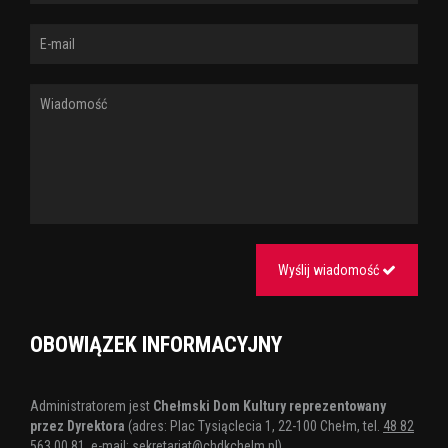
Wyślij wiadomość
OBOWIĄZEK INFORMACYJNY
Administratorem jest
Chełmski Dom Kultury reprezentowany
przez Dyrektora
(adres: Plac Tysiąclecia 1, 22-100 Chełm, tel.
48 82
563 00 81
, e-mail:
sekretariat@chdkchelm.pl
)