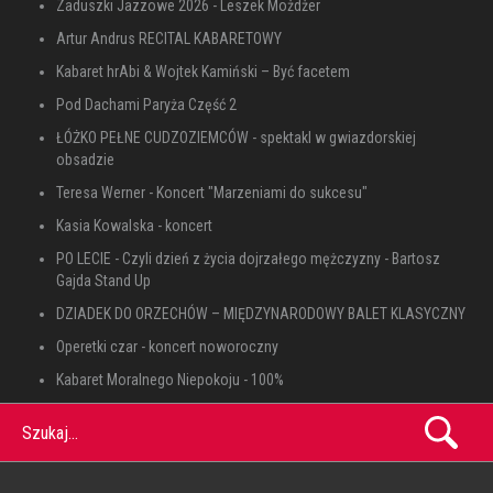
Zaduszki Jazzowe 2026 - Leszek Możdżer
Artur Andrus RECITAL KABARETOWY
Kabaret hrAbi & Wojtek Kamiński – Być facetem
Pod Dachami Paryża Część 2
ŁÓŻKO PEŁNE CUDZOZIEMCÓW - spektakl w gwiazdorskiej
obsadzie
Teresa Werner - Koncert "Marzeniami do sukcesu"
Kasia Kowalska - koncert
PO LECIE - Czyli dzień z życia dojrzałego mężczyzny - Bartosz
Gajda Stand Up
DZIADEK DO ORZECHÓW – MIĘDZYNARODOWY BALET KLASYCZNY
Operetki czar - koncert noworoczny
Kabaret Moralnego Niepokoju - 100%
Szukaj...