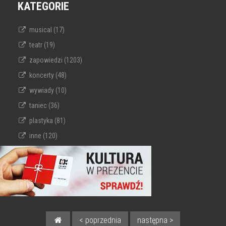
KATEGORIE
musical (17)
teatr (19)
zapowiedzi (1203)
koncerty (48)
wywiady (10)
taniec (36)
plastyka (81)
inne (120)
< poprzednia
następna >