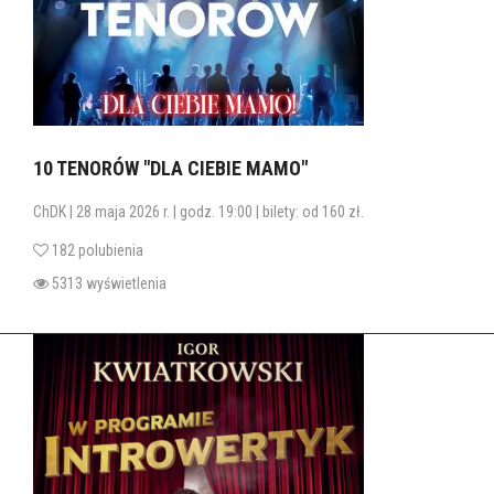
10 TENORÓW "DLA CIEBIE MAMO"
ChDK | 28 maja 2026 r. | godz. 19:00 | bilety: od 160 zł.
182 polubienia
5313 wyświetlenia